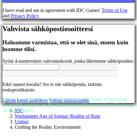
EL
EN
I have read and am in agreement with IDC Games'
Terms of Use
ES
and
Privacy Policy
.
FI
FR
Vahvista sähköpostiosoitteesi
HR
IT
JA
Haluamme varmistaa, että se olet sinä, ennen kuin
KO
luomme tilisi.
NL
NO
Syötä 4-numeroinen vahvistuskoodi, jonka lähetimme sähköpostitse:
PL
PT
RO
RU
Etkö saanut koodia? Jos et näe sähköpostia, tarkista
SR
roskapostikansio.
SV
TH
Oops...You still haven't played more than two hours of this game.
Lähetä koodi uudelleen
Vaihda sähköpostitili
TR
To publish a review on this game you need to have played for longer..
UK
At least 2 hours.
IDC
VI
Warhammer Age of Sigmar: Realms of Ruin
ZH
Uutiset
Crafting the Realm: Environments
Peli