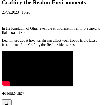
Crafting the Realm: Environments
Peli
26/09/2023 - 10:26
Gameplay
Pelin
sisäiset
tapahtumat
In the Kingdom of Ghur, even the environment itself is prepared to
Uutiset
fight against you.
Media
Oppaat
Learn more about how terrain can affect your troops in the latest
Foorumit
installment of the Crafting the Realm video series:
Piditkö siitä?