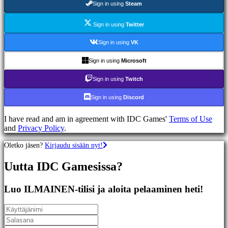
Sign in using
Steam
Racing
games
Casual
Sign in using
Twitter
games
Indie
Sign in using
VK
games
Simulation
Sign in using
Microsoft
games
Puzzle
Sign in using
Twitch
games
Fighting
Sign in using
Discord
games
Demot
I have read and am in agreement with IDC Games'
Terms of Use
and
Privacy Policy
.
Yhteisö
Oletko jäsen?
Kirjaudu sisään nyt!
Uutta IDC Gamesissa?
Gameplay
Pelin
sisäiset
Luo ILMAINEN-tilisi ja aloita pelaaminen heti!
tapahtumat
Uutiset
Media
Oppaat