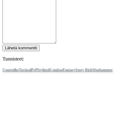
Lähetä kommentti
Tunnisteet:
Controller
Tactical
PvP
Stylized
Combat
Fantasy
Story Rich
Warhammer
40K
Realistic
Multiplayer
Cinematic
War
Wargame
Lore-Rich
RTS
Real-Time Tactics
3D
Warhammer Age of Sigmar: Realms of Ruin
Seuraa IDC Gamesia
Tietoja
Palvelut
Työkalut
Kehittäjäkulmaus
Blog
Jakele pelisi IDC Gamesin avulla