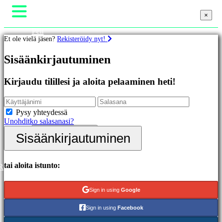
×
×
×
Peli
Et ole vielä jäsen?
Rekisteröidy nyt!
Gameplay
Pelin sisäiset tapahtumat
Pelit
Sisäänkirjautuminen
Uutiset
Media
Oppaat
Esittelyssä
Kirjaudu tilillesi ja aloita pelaaminen heti!
Tuki
Uutuudet
Foorumit
Ilmaiset
Kauppa
pelit
Pysy yhteydessä
Unohditko salasanasi?
Kategoriat
Sisäänkirjautuminen
Sisäänkirjautuminen
Rekisteröidy
Toimintapelit
Strategiapelit
Seikkailupelit
tai aloita istunto:
R
MMO-
pelit
Sign in using
Google
RPG-
pelit
Sign in using
Facebook
Urheilupelit
Räiskintäpelit