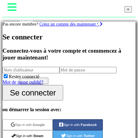
×
×
Le Jeu
Pas encore membre?
Créez un compte dès maintenant !
Gameplays
Événements In-Game
Se connecter
Actualités
Jeux
Médias
Guides
Connectez-vous à votre compte et commencez à
Célèbres
Assistance
jouer maintenant!
Nouveautés
Forums
Jeux
Boutique
d'Aventure
Jeux
Rester connecté
de
Se connecter
Mot de passe oublié?
Stratégie
S'inscrire
Se connecter
Jeux
MMO
Jeux
S
RPG
ou démarrer la session avec:
Jeux
de
Sport
Sign in with
Google
Sign in with
Facebook
Jeux
d'Action
Sign in with
Steam
Sign in with
Twitter