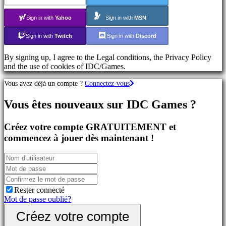
Jeux
de
Sign in with
Yahoo
Sign in with
MSN
Tir
Sign in with
Twitch
Sign in with
Discord
Communauté
By signing up, I agree to the Legal conditions, the Privacy Policy
and the use of cookies of IDC/Games.
Gameplays
Vous avez déjà un compte ?
Connectez-vous
Événements
In-
Vous êtes nouveaux sur IDC Games ?
Game
Actualités
Médias
Créez votre compte GRATUITEMENT et
Guides
commencez à jouer dès maintenant !
Forums
IDC
Plays
Assistance
FAQ
Rester connecté
Mot de passe oublié?
Compte
Créez votre compte