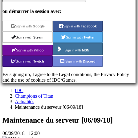
S'inscrire
Se
ou démarrer la session avec:
connecter
Mot
de
Sign in with
Google
Sign in with
Facebook
passe
oublié?
Sign in with
Steam
Sign in with
Twitter
Sign in with
Yahoo
Sign in with
MSN
ES
EN
Sign in with
Twitch
Sign in with
Discord
DE
FR
CS
By signing up, I agree to the Legal conditions, the Privacy Policy
PL
and the use of cookies of IDC/Games.
PT
IT
IDC
TR
Champions of Titan
EL
Actualités
RO
Maintenance du serveur [06/09/18]
RU
VI
Maintenance du serveur [06/09/18]
JA
AR
06/09/2018 - 12:00
TH