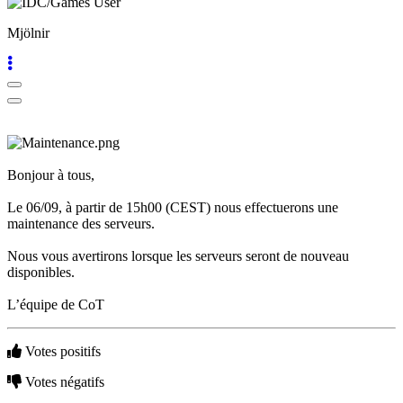
KO
Mjölnir
Le
Jeu
Le
Jeu
Gameplays
Événements
Bonjour à tous,
In-
Game
Le 06/09, à partir de 15h00 (CEST) nous effectuerons une
Actualités
maintenance des serveurs.
Médias
Guides
Nous vous avertirons lorsque les serveurs seront de nouveau
Boutique
disponibles.
L’équipe de CoT
Votes positifs
Votes négatifs