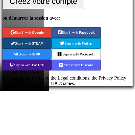
Créez votre compte
ou démarrer la session avec:
Sign in with
Google
Sign in with
Facebook
Sign in with
STEAM
Sign in with
Twitter
Sign in with
VK
Sign in with
Microsoft
Sign in with
TWITCH
Sign in with
Discord
D´autres
By signing up, I agree to the Legal conditions, the Privacy Policy
jeux
and the use of cookies of IDC/Games.