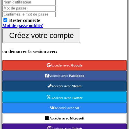
combat
Demos
Rester connecté
Communauté
Mot de passe oublié?
Créez votre compte
Gameplay
Événements
In-
ou démarrer la session avec:
Game
Actualités
Médias
Accèder avec
Google
Guides
Forums
Accèder avec
Facebook
IDC
Gifts
Accèder avec
Steam
IDC
Plays
Accèder avec
Twitter
Assistance
FAQ
Accèder avec
VK
Accèder avec
Microsoft
Compte
Accèder avec
Twitch