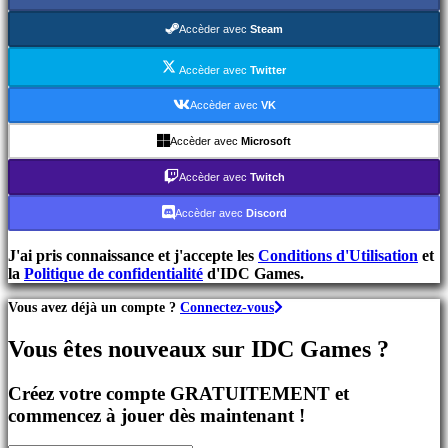
MMO
Jeux
Accèder avec
Steam
RPG
Jeux
Accèder avec
Twitter
de
Sport
Accèder avec
VK
Jeux
de
Accèder avec
Microsoft
Tir
Jeux
Accèder avec
Twitch
de
course
Accèder avec
Discord
Jeux
casual
J'ai pris connaissance et j'accepte les
Conditions d'Utilisation
et
Jeux
la
Politique de confidentialité
d'IDC Games.
indés
Jeux
Vous avez déjà un compte ?
Connectez-vous
de
simulation
Vous êtes nouveaux sur IDC Games ?
Jeux
de
casse
Créez votre compte GRATUITEMENT et
tête
commencez à jouer dès maintenant !
Jeux
de