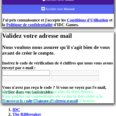
S'inscrire
Accèder avec
Discord
Se
connecter
J'ai pris connaissance et j'accepte les
Conditions d'Utilisation
et
Mot
la
Politique de confidentialité
d'IDC Games.
de
passe
oublié?
Validez votre adresse mail
Changer
Nous voulons nous assurer qu'il s'agit bien de vous
de
avant de créer le compte.
langue
AR
Insérez le code de vérification de 4 chiffres que nous vous avons
BS
envoyé par e-mail :
CS
DA
DE
EL
Vous n'avez pas reçu le code ? Si vous ne voyez pas l'e-mail,
EN
Oups... Tu n'as pas encore joué plus de deux heures.
vérifiez dans vos indésirables.
ES
Pour publier un commentaire sur ce jeu tu dois céder à la
FI
Renvoyer le code
Changer d'adresse e-mail
tentation un peu plus longtemps... Au moins 2 heures.
FR
HR
IDC
IT
The Riftbreaker