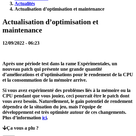
JA
Actualités
KO
Actualisation d’optimisation et maintenance
NL
NO
Actualisation d’optimisation et
PL
maintenance
PT
RO
RU
12/09/2022 - 06:23
SR
SV
TH
TR
Après une période test dans la rame Expérimentales, un
UK
nouveau patch qui présente une grande quantité
VI
d’améliorations et d’optimisations pour le rendement de la CPU
ZH
et la consommation de la mémoire arrive.
Si vous avez expérimenté des problèmes liés à la mémoire ou la
Le
CPU pendant que vous jouiez, ceci pourrait être le patch dont
Jeu
vous avez besoin. Naturellement, le gain potentiel de rendement
dépendra de la situation du jeu, mais l’équipe de
développement est très optimiste autour de ces changements.
Le
Plus d’information
ici
.
Jeu
Gameplay
Ça vous a plu ?
Événements