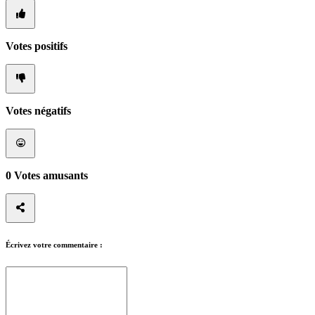
In-
Game
Actualités
Médias
Votes positifs
Guides
Forums
Votes négatifs
0
Votes amusants
Écrivez votre commentaire :