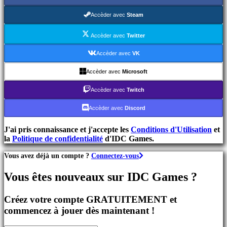
MMO
Jeux
Accèder avec
Steam
RPG
Jeux
Accèder avec
Twitter
de
Sport
Accèder avec
VK
Jeux
de
Accèder avec
Microsoft
Tir
Jeux
Accèder avec
Twitch
de
course
Accèder avec
Discord
Jeux
casual
J'ai pris connaissance et j'accepte les
Conditions d'Utilisation
et
Jeux
la
Politique de confidentialité
d'IDC Games.
indés
Jeux
Vous avez déjà un compte ?
Connectez-vous
de
simulation
Vous êtes nouveaux sur IDC Games ?
Jeux
de
casse
Créez votre compte GRATUITEMENT et
tête
commencez à jouer dès maintenant !
Jeux
de