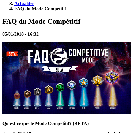
JA
Actualités
KO
FAQ du Mode Compétitif
NL
NO
FAQ du Mode Compétitif
PL
PT
05/01/2018 - 16:32
RO
RU
SR
SV
TH
TR
UK
VI
ZH
Le
Jeu
Le
Jeu
Qu'est-ce que le Mode Compétitif? (BETA)
Gameplay
Événements