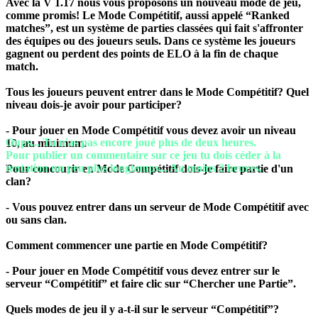
Avec la V 1.17 nous vous proposons un nouveau mode de jeu,
In-
comme promis! Le Mode Compétitif, aussi appelé “Ranked
Game
matches”, est un système de parties classées qui fait s'affronter
Actualités
des équipes ou des joueurs seuls. Dans ce système les joueurs
Médias
gagnent ou perdent des points de ELO à la fin de chaque
Guides
match.
Forums
Tous les joueurs peuvent entrer dans le Mode Compétitif? Quel
niveau dois-je avoir pour participer?
- Pour jouer en Mode Compétitif vous devez avoir un niveau
Oups... Tu n'as pas encore joué plus de deux heures.
10, au minimum.
Pour publier un commentaire sur ce jeu tu dois céder à la
tentation un peu plus longtemps... Au moins 2 heures.
Pour concourir en Mode Compétitif dois-je faire partie d'un
clan?
- Vous pouvez entrer dans un serveur de Mode Compétitif avec
ou sans clan.
Comment commencer une partie en Mode Compétitif?
- Pour jouer en Mode Compétitif vous devez entrer sur le
serveur “Compétitif” et faire clic sur “Chercher une Partie”.
Quels modes de jeu il y a-t-il sur le serveur “Compétitif”?