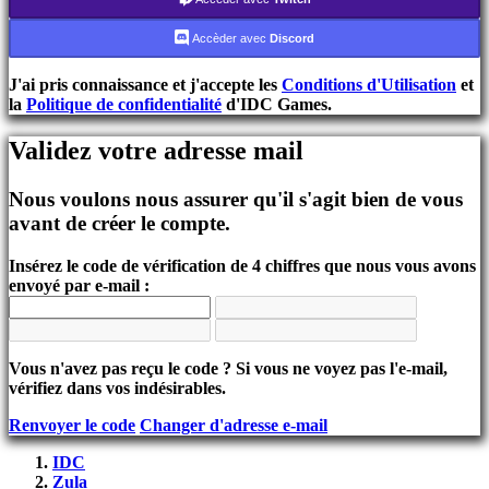
S'inscrire
Accèder avec
Discord
Se
connecter
J'ai pris connaissance et j'accepte les
Conditions d'Utilisation
et
Mot
la
Politique de confidentialité
d'IDC Games.
de
passe
oublié?
Validez votre adresse mail
Changer
Nous voulons nous assurer qu'il s'agit bien de vous
de
avant de créer le compte.
langue
AR
Insérez le code de vérification de 4 chiffres que nous vous avons
BS
envoyé par e-mail :
CS
DA
DE
EL
Vous n'avez pas reçu le code ? Si vous ne voyez pas l'e-mail,
EN
vérifiez dans vos indésirables.
ES
FI
Renvoyer le code
Changer d'adresse e-mail
FR
HR
IDC
IT
Zula