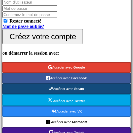
combat
Demos
Rester connecté
Communauté
Mot de passe oublié?
Créez votre compte
Gameplay
Événements
In-
ou démarrer la session avec:
Game
Actualités
Médias
Accèder avec
Google
Guides
Forums
Accèder avec
Facebook
IDC
Gifts
Accèder avec
Steam
IDC
Plays
Accèder avec
Twitter
Assistance
FAQ
Accèder avec
VK
Accèder avec
Microsoft
Compte
Accèder avec
Twitch