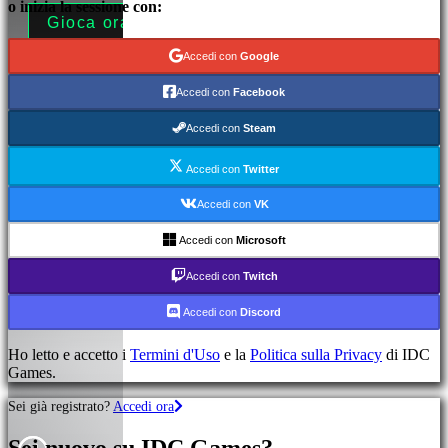
o inizia la sessione con:
Gioca ora!
Maggiori informazioni
Accedi con
Google
Accedi con
Facebook
Accedi con
Steam
Accedi con
Twitter
Accedi con
VK
Accedi con
Microsoft
Accedi con
Twitch
Accedi con
Discord
Ho letto e accetto i
Termini d'Uso
e la
Politica sulla Privacy
di IDC
Games.
Sei già registrato?
Accedi ora
Sei nuovo su IDC Games?