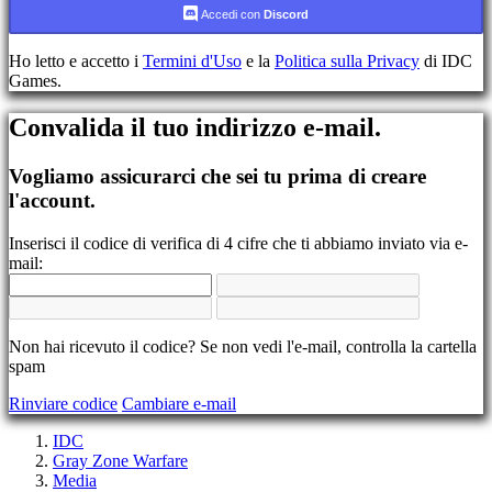
Accedi con
Discord
Registrati
Accedi
Ho letto e accetto i
Termini d'Uso
e la
Politica sulla Privacy
di IDC
Hai
Games.
dimenticato
la
Convalida il tuo indirizzo e-mail.
tua
password?
Vogliamo assicurarci che sei tu prima di creare
Cambia
l'account.
lingua
Inserisci il codice di verifica di 4 cifre che ti abbiamo inviato via e-
AR
mail:
BS
CS
DA
DE
EL
Non hai ricevuto il codice? Se non vedi l'e-mail, controlla la cartella
EN
spam
ES
Rinviare codice
Cambiare e-mail
FI
FR
IDC
HR
Gray Zone Warfare
IT
Media
JA