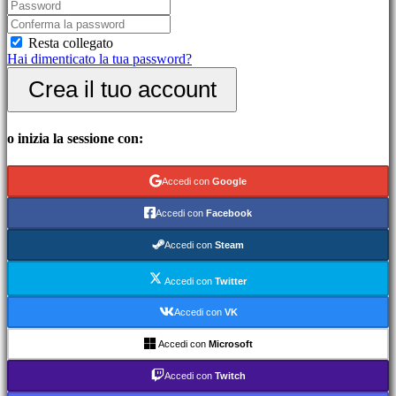
picchiaduro
Demo
Resta collegato
Hai dimenticato la tua password?
Community
Crea il tuo account
Gameplay
Eventi
o inizia la sessione con:
di
gioco
Notizie
Accedi con
Google
Media
Guide
Accedi con
Facebook
Forum
IDC
Accedi con
Steam
Gifts
IDC
Accedi con
Twitter
Plays
Assistenza
Accedi con
VK
FAQ
Accedi con
Microsoft
Account
Accedi con
Twitch