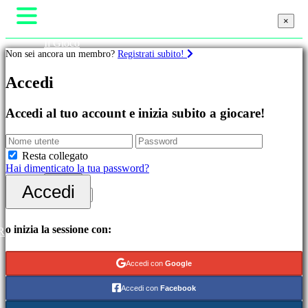
×
×
×
Il Gioco
Non sei ancora un membro?
Registrati subito!
Gameplay
Eventi di gioco
Giochi
Accedi
Notizie
Media
Guide
In
Accedi al tuo account e inizia subito a giocare!
Assistenza
evidenza
Forum
Novità
Negozio
Free
Resta collegato
to
Hai dimenticato la tua password?
Play
Accedi
Accedi
Categorie
Registrati
Giochi
o inizia la sessione con:
R
di
azione
Accedi con
Google
Giochi
di
Accedi con
Facebook
strategia
Giochi