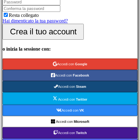
picchiaduro
Demo
Resta collegato
Hai dimenticato la tua password?
Community
Crea il tuo account
Gameplay
Eventi
o inizia la sessione con:
di
gioco
Notizie
Accedi con
Google
Media
Guide
Accedi con
Facebook
Forum
IDC
Accedi con
Steam
Gifts
IDC
Accedi con
Twitter
Plays
Assistenza
Accedi con
VK
FAQ
Accedi con
Microsoft
Account
Accedi con
Twitch