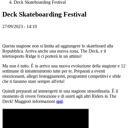
Deck Skateboarding Festival
KO
NL
Deck Skateboarding Festival
NO
PL
PT
27/09/2023 - 14:10
RO
RU
SR
SV
Questa stagione non si limita ad aggiungere lo skateboard alla
TH
Repubblica. Arriva anche una nuova zona, The Deck, e il
TR
teletrasporto Ridge ti ci porterà in un attimo!
UK
VI
Ma non è tutto. È in arrivo una nuova evoluzione della stagione e 12
ZH
settimane di intrattenimento tutte per te. Preparati a eventi
emozionanti, allegri festeggiamenti, programmi competitivi e sfide
che ti faranno stare sempre all'erta!
Il
Gioco
Quindi preparati ad immergerti in una stagione straordinaria. È il
momento di vivere l'emozione e di unirti agli altri Riders in The
Deck! Maggiori informazioni
qui
.
Il
Gioco
Gameplay
Eventi
di