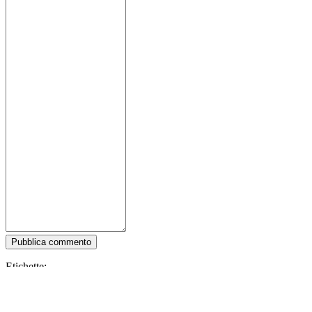
Pubblica commento
Etichette:
Snowboarding
BMX
Colorful
Co-op
Multiplayer
Bikes
Third Person
Cycling
PvP
Open
World
Singleplayer
Skiing
Online Co-Op
Massively Multiplayer
First-Person