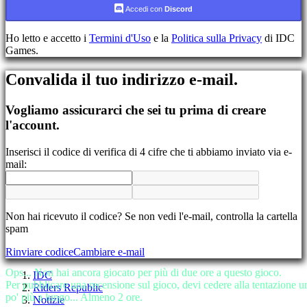
Accedi con
Discord
Registrati
Accedi
Ho letto e accetto i
Termini d'Uso
e la
Politica sulla Privacy
di IDC
Hai
Games.
dimenticato
la
Convalida il tuo indirizzo e-mail.
tua
password?
Vogliamo assicurarci che sei tu prima di creare
Cambia
l'account.
lingua
Inserisci il codice di verifica di 4 cifre che ti abbiamo inviato via e-
AR
mail:
BS
CS
DA
DE
EL
Non hai ricevuto il codice? Se non vedi l'e-mail, controlla la cartella
EN
spam
ES
Rinviare codice
Cambiare e-mail
FI
FR
Ops... Non hai ancora giocato per più di due ore a questo gioco.
IDC
HR
Per pubblicare una recensione sul gioco, devi cedere alla tentazione u
Riders Republic
IT
po' più a lungo... Almeno 2 ore.
Notizie
JA