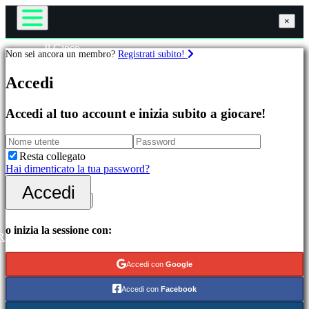
×
×
×
Il Gioco
Non sei ancora un membro?
Registrati subito!
Gameplay
Giochi
Eventi di gioco
Accedi
Notizie
Media
In
Guide
Accedi al tuo account e inizia subito a giocare!
evidenza
Assistenza
Novità
Forum
Free
Negozio
Resta collegato
to
Hai dimenticato la tua password?
Play
Accedi
Accedi
Categorie
Registrati
Giochi
o inizia la sessione con:
R
di
azione
Accedi con
Google
Giochi
di
Accedi con
Facebook
strategia
Giochi