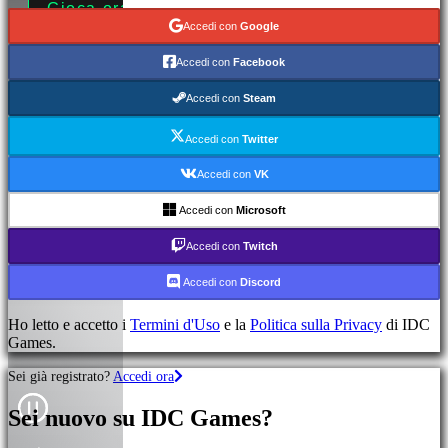
Gioca ora!
Maggiori informazioni
Accedi con
Google
Accedi con
Facebook
Accedi con
Steam
Accedi con
Twitter
Accedi con
VK
Accedi con
Microsoft
Accedi con
Twitch
Accedi con
Discord
Ho letto e accetto i
Termini d'Uso
e la
Politica sulla Privacy
di IDC
Games.
Sei già registrato?
Accedi ora
Sei nuovo su IDC Games?