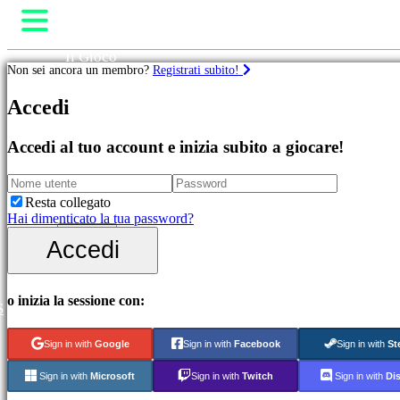
Il Gioco
Non sei ancora un membro?
Registrati subito!
Gameplay
Eventi di gioco
Accedi
Giochi
Notizie
Media
Guide
Accedi al tuo account e inizia subito a giocare!
In
Assistenza
evidenza
Negozio
Novità
Free
Resta collegato
to
Hai dimenticato la tua password?
Play
Accedi
Accedi
Giochi
Registrati
di
avventura
Giochi
o inizia la sessione con:
S
di
strategia
Giochi
Sign in with
Google
Sign in with
Facebook
Sign in with
St
MMO
Giochi
Sign in with
Microsoft
Sign in with
Twitch
Sign in with
Di
GDR