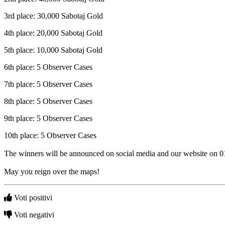
RU
VI
3rd place: 30,000 Sabotaj Gold
JA
AR
4th place: 20,000 Sabotaj Gold
TH
KO
5th place: 10,000 Sabotaj Gold
6th place: 5 Observer Cases
Il
Gioco
7th place: 5 Observer Cases
8th place: 5 Observer Cases
Il
9th place: 5 Observer Cases
Gioco
Gameplay
10th place: 5 Observer Cases
Eventi
di
The winners will be announced on social media and our website on 01/
gioco
Notizie
May you reign over the maps!
Media
Guide
Negozio
Voti positivi
Voti negativi