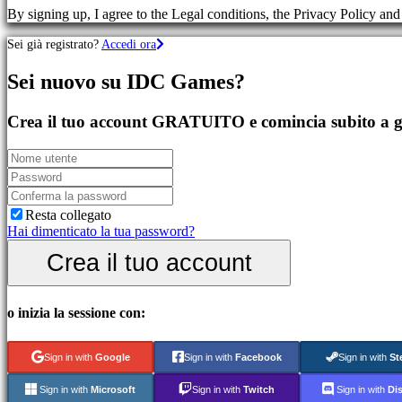
Giochi
By signing up, I agree to the Legal conditions, the Privacy Policy an
di
sport
Sei già registrato?
Accedi ora
Giochi
di
Sei nuovo su IDC Games?
azione
Giochi
Crea il tuo account GRATUITO e comincia subito a g
sparatutto
Community
Resta collegato
Gameplay
Hai dimenticato la tua password?
Eventi
di
Crea il tuo account
gioco
Notizie
Media
Guide
o inizia la sessione con:
Forum
IDC
Sign in with
Google
Sign in with
Facebook
Sign in with
St
Plays
Assistenza
Sign in with
Microsoft
Sign in with
Twitch
Sign in with
Di
FAQ