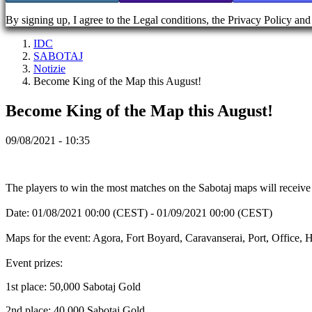
By signing up, I agree to the Legal conditions, the Privacy Policy an
Account
IDC
SABOTAJ
Registrati
Notizie
Accedi
Become King of the Map this August!
Hai
dimenticato
Become King of the Map this August!
la
tua
09/08/2021 - 10:35
password?
ES
The players to win the most matches on the Sabotaj maps will receive p
EN
DE
Date: 01/08/2021 00:00 (CEST) - 01/09/2021 00:00 (CEST)
FR
CS
Maps for the event: Agora, Fort Boyard, Caravanserai, Port, Office,
PL
PT
Event prizes:
IT
TR
1st place: 50,000 Sabotaj Gold
EL
RO
2nd place: 40,000 Sabotaj Gold