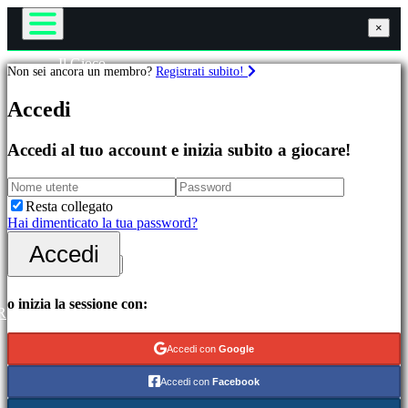
×
×
×
Il Gioco
Non sei ancora un membro?
Registrati subito!
Gameplay
Giochi
Eventi di gioco
Accedi
Notizie
Media
In
Guide
Accedi al tuo account e inizia subito a giocare!
evidenza
Assistenza
Novità
Forum
Free
Negozio
Resta collegato
to
Hai dimenticato la tua password?
Play
Accedi
Accedi
Categorie
Registrati
Giochi
o inizia la sessione con:
R
di
azione
Accedi con
Google
Giochi
di
Accedi con
Facebook
strategia
Giochi