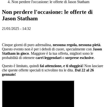
Non perdere l'occasione: le offerte di Jason Statham
KO
NL
Non perdere l'occasione: le offerte di
NO
PL
Jason Statham
PT
RO
RU
21/01/2025 - 14:32
SR
SV
TH
Cinque giorni di puro adrenalina,
nessuna regola, nessuna pietà
.
TR
Questo evento non è per i deboli di cuore, specialmente con
Jason
UK
Statham in gioco
. Maggiore è la tua offerta, migliori sono le
VI
probabilità di ottenere
carri leggendari
o
sorprese esclusive
.
ZH
Questo è limitato, quindi
fai attenzione, e ti sfuggirà!
Non lasciare
che queste offerte speciali ti scivolino tra le dita.
Dal 22 al 26
Il
gennaio!
Gioco
Il
Gioco
Gameplay
Eventi
di