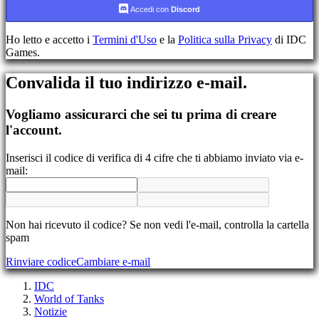
Accedi con
Discord
Registrati
Accedi
Ho letto e accetto i
Termini d'Uso
e la
Politica sulla Privacy
di IDC
Hai
Games.
dimenticato
la
Convalida il tuo indirizzo e-mail.
tua
password?
Vogliamo assicurarci che sei tu prima di creare
Cambia
l'account.
lingua
Inserisci il codice di verifica di 4 cifre che ti abbiamo inviato via e-
AR
mail:
BS
CS
DA
DE
EL
Non hai ricevuto il codice? Se non vedi l'e-mail, controlla la cartella
EN
spam
ES
Rinviare codice
Cambiare e-mail
FI
FR
IDC
HR
World of Tanks
IT
Notizie
JA