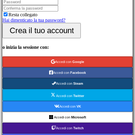
picchiaduro
Demo
Resta collegato
Hai dimenticato la tua password?
Community
Crea il tuo account
Gameplay
Eventi
o inizia la sessione con:
di
gioco
Notizie
Accedi con
Google
Media
Guide
Accedi con
Facebook
Forum
IDC
Accedi con
Steam
Gifts
IDC
Accedi con
Twitter
Plays
Assistenza
Accedi con
VK
FAQ
Accedi con
Microsoft
Account
Accedi con
Twitch