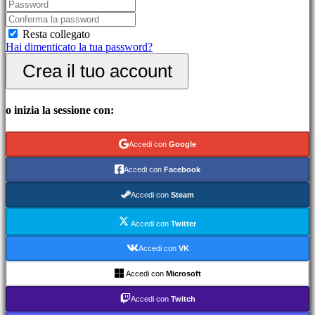
picchiaduro
Demo
Resta collegato
Hai dimenticato la tua password?
Community
Crea il tuo account
Gameplay
Eventi
o inizia la sessione con:
di
gioco
Notizie
Accedi con
Google
Media
Guide
Accedi con
Facebook
Forum
IDC
Accedi con
Steam
Gifts
IDC
Accedi con
Twitter
Plays
Assistenza
Accedi con
VK
FAQ
Accedi con
Microsoft
Account
Accedi con
Twitch