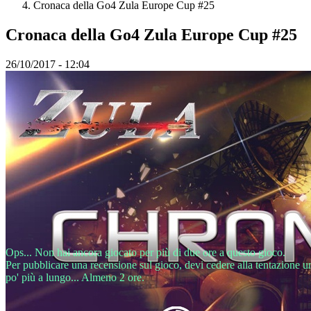
Cronaca della Go4 Zula Europe Cup #25
KO
NL
Cronaca della Go4 Zula Europe Cup #25
NO
PL
PT
26/10/2017 - 12:04
RO
RU
SR
SV
TH
TR
UK
VI
ZH
Il
Gioco
Ops... Non hai ancora giocato per più di due ore a questo gioco.
Il
Per pubblicare una recensione sul gioco, devi cedere alla tentazione u
Gioco
po' più a lungo... Almeno 2 ore.
Gameplay
Eventi
di