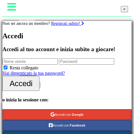
×
×
×
Il Gioco
Non sei ancora un membro?
Registrati subito!
Gameplay
Eventi di gioco
Giochi
Accedi
Notizie
Media
Guide
In
Accedi al tuo account e inizia subito a giocare!
Assistenza
evidenza
Forum
Novità
Negozio
Free
Resta collegato
to
Hai dimenticato la tua password?
Play
Accedi
Accedi
Categorie
Registrati
Giochi
o inizia la sessione con:
R
di
azione
Accedi con
Google
Giochi
di
Accedi con
Facebook
strategia
Giochi