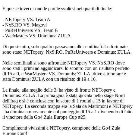
E queste invece sono le partite svoltesi nei quarti di finale:
- NETopery VS. Team A
- NxS.RO VS. Magovi
- PuReUniveers VS. Team B
- WarMasters VS. Dominus: ZULA
Di queste otto, solo quattro passavano alle semifinali. Le fortunate
sono state: NETopery, NxS.RO, PuReUniveers e Dominus: ZULA.
Nelle semifinali si sono affrontate NETopery VS. NxS.RO dove
sono stati i primi ad aggiudicarsi lo scontro con un risultato perfetto
di 15 a 0, e WarMasters VS. Domunis: ZULA dove a trionfare è
stata Dominus: ZULA con un risultato di 19 a 16.
La finale, alla meglio delle 3, ha visto di fronte NETopery e
Dominus: ZULA. La prima gara è stata giocata nello stage Nord
dell'Iraq e si è conclusa con lo score di 1 round a 15 in favore di
NETopery. La seconda mappa era la Sala da Matrimoni e NETopery
l'ha dominata nuovamente col punteggio di 15 a 1 divenendo di fatto
il vincitore della Go4 Zula Europe Cup #25.
Complimenti vivissimi a NETopery, campione della Go4 Zula
Europe Cup!