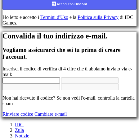
Accedi con
Discord
Registrati
Accedi
Ho letto e accetto i
Termini d'Uso
e la
Politica sulla Privacy
di IDC
Hai
Games.
dimenticato
la
Convalida il tuo indirizzo e-mail.
tua
password?
Vogliamo assicurarci che sei tu prima di creare
Cambia
l'account.
lingua
Inserisci il codice di verifica di 4 cifre che ti abbiamo inviato via e-
AR
mail:
BS
CS
DA
DE
EL
Non hai ricevuto il codice? Se non vedi l'e-mail, controlla la cartella
EN
spam
ES
Rinviare codice
Cambiare e-mail
FI
FR
IDC
HR
Zula
IT
Notizie
JA