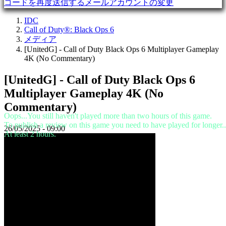
コードを再度送信する
メールアカウントの変更
デ
モ
IDC
Call of Duty®: Black Ops 6
メディア
コ
[UnitedG] - Call of Duty Black Ops 6 Multiplayer Gameplay
ミ
4K (No Commentary)
ュ
[UnitedG] - Call of Duty Black Ops 6
ニ
テ
Multiplayer Gameplay 4K (No
ィ
Commentary)
ー
Oops...You still haven't played more than two hours of this game.
To publish a review on this game you need to have played for longer..
26/05/2025 - 09:00
At least 2 hours.
Gameplay
ゲ
ー
ム
内
イ
ベ
ン
ト