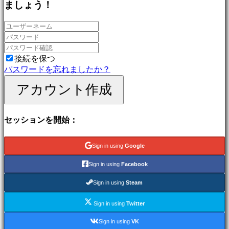
ましょう！
ゲ
ー
ム
冒
険
ゲ
接続を保つ
ー
パスワードを忘れましたか？
ム
アカウント作成
MMO
ゲ
ー
セッションを開始：
ム
RPG
ゲ
Sign in using
Google
ー
ム
Sign in using
Facebook
ス
ポ
Sign in using
Steam
ー
Sign in using
Twitter
ツ
ゲ
Sign in using
VK
ー