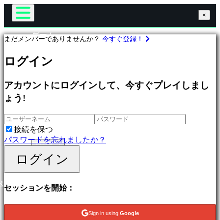
×
×
×
ゲーム
まだメンバーでありませんか？
今すぐ登録！
Gameplay
ゲ
ゲーム内イベント
ログイン
ー
ニュース
ム
メディア
プ
アカウントにログインして、今すぐプレイしまし
ガイド
ロ
サポート
ょう!
フ
フォーラム
ィ
ショップ
ー
接続を保つ
ル
パスワードを忘れましたか？
ログイン
ログイン
登録
特
集
新
R
セッションを開始：
作
無
料
Sign in using
Google