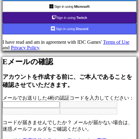
ム
Sign in using
Microsoft
シ
ュ
Sign in using
Twitch
ー
Sign in using
Discord
テ
ィ
I have read and am in agreement with IDC Games'
Terms of Use
ン
and
Privacy Policy
.
グ
ゲ
Eメールの確認
ー
ム
アカウントを作成する前に、ご本人であることを
Racing
games
確認させていただきます。
Casual
games
メールでお送りした4桁の認証コードを入力してください：
Indie
games
Simulation
games
Puzzle
コードが届きませんでしたか？ メールが届かない場合は、
games
迷惑メールフォルダをご確認ください。
Fighting
games