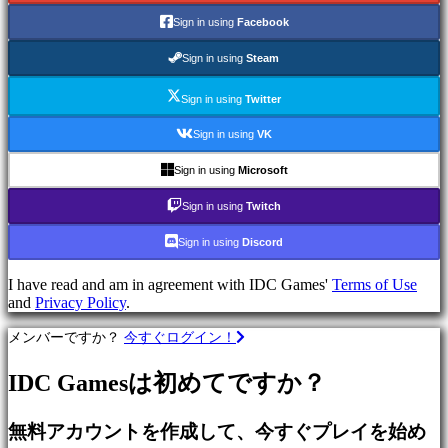
で
Sign in using
Facebook
プ
レ
Sign in using
Steam
イ
Sign in using
Twitter
カ
テ
Sign in using
VK
ゴ
リ
Sign in using
Microsoft
ー
Sign in using
Twitch
Sign in using
Discord
ア
ク
I have read and am in agreement with IDC Games'
Terms of Use
シ
and
Privacy Policy
.
ョ
ン
メンバーですか？
今すぐログイン！
ゲ
ー
IDC Gamesは初めてですか？
ム
戦
無料アカウントを作成して、今すぐプレイを始め
略