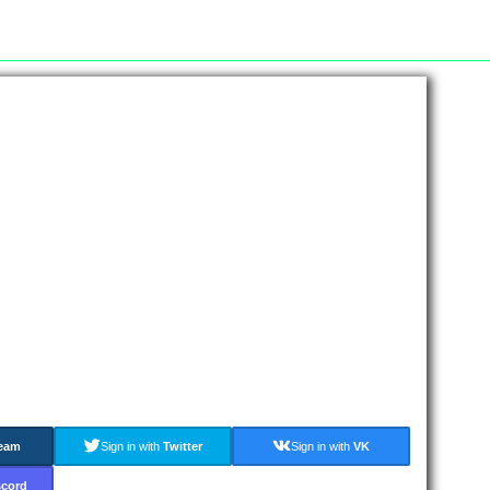
eam
Sign in with
Twitter
Sign in with
VK
scord