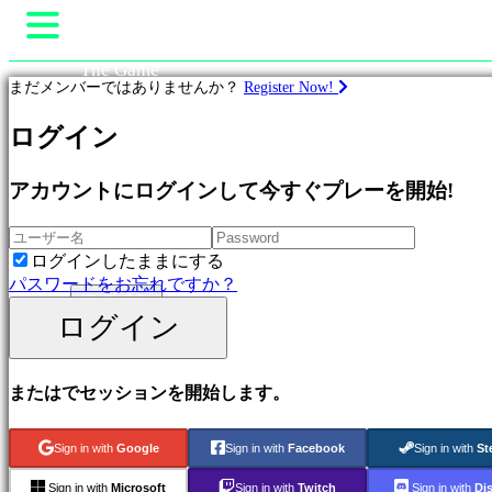
The Game
まだメンバーではありませんか？
Register Now!
Gameplay
In-Game Events
ゲ
ログイン
ニュース
ー
Media
ム
ガイド
アカウントにログインして今すぐプレーを開始!
サポート
Shop
Featured
New
ログインしたままにする
Games
パスワードをお忘れですか？
Free
ログイン
to
ログイン
登録する
Play
Adventure
Games
またはでセッションを開始します。
Strategy
Games
MMO
Sign in with
Google
Sign in with
Facebook
Sign in with
St
Games
RPG
Sign in with
Microsoft
Sign in with
Twitch
Sign in with
Di