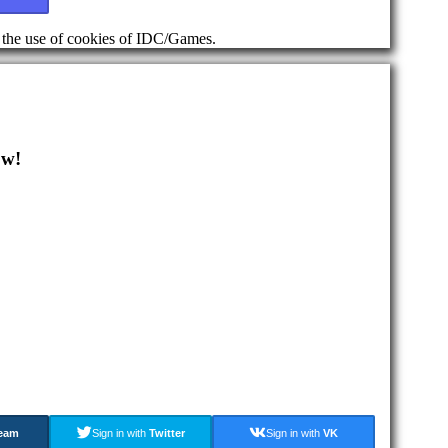
d the use of cookies of IDC/Games.
ow!
eam
Sign in with
Twitter
Sign in with
VK