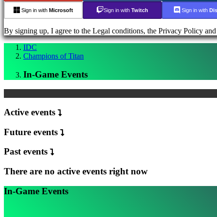
Media
Sign in with
Microsoft
Sign in with
Twitch
Sign in with
Di
ガ
イ
By signing up, I agree to the Legal conditions, the Privacy Policy an
ド
フ
IDC
ォ
Champions of Titan
ー
In-Game Events
ラ
ム
IDC
Plays
Active events
サ
ポ
Future events
ー
ト
Past events
FAQ
There are no active events right now
ア
カ
In-Game Events
ウ
ン