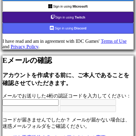
ム
Sign in using
Microsoft
シ
ュ
Sign in using
Twitch
ー
Sign in using
Discord
テ
ィ
I have read and am in agreement with IDC Games'
Terms of Use
ン
and
Privacy Policy
.
グ
ゲ
Eメールの確認
ー
ム
アカウントを作成する前に、ご本人であることを
Racing
games
確認させていただきます。
Casual
games
メールでお送りした4桁の認証コードを入力してください：
Indie
games
Simulation
games
Puzzle
コードが届きませんでしたか？ メールが届かない場合は、
games
迷惑メールフォルダをご確認ください。
Fighting
games