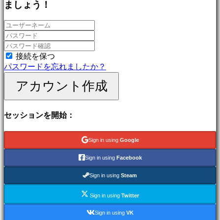
ましょう！
ゲ
ー
ム
冒
険
ゲ
接続を保つ
ー
パスワードを忘れましたか？
ム
アカウント作成
MMO
ゲ
ー
セッションを開始：
ム
RPG
ゲ
Sign in using
Google
ー
ム
Sign in using
Facebook
ス
ポ
Sign in using
Steam
ー
Sign in using
Twitter
ツ
ゲ
Sign in using
VK
ー