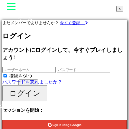
×
×
×
ゲーム
まだメンバーでありませんか？
今すぐ登録！
Gameplay
ゲーム内イベント
ゲ
ログイン
ニュース
ー
メディア
ム
ガイド
プ
アカウントにログインして、今すぐプレイしまし
サポート
ロ
ょう!
フォーラム
フ
ショップ
ィ
ー
接続を保つ
ル
パスワードを忘れましたか？
ログイン
登録
ログイン
特
集
R
新
セッションを開始：
作
無
料
Sign in using
Google