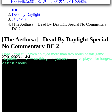
コードを再度送信する
メールアカウントの変更
デ
モ
IDC
Dead by Daylight
メディア
コ
[The Aethusa] - Dead By Daylight Special No Commentary
ミ
DC 2
ュ
[The Aethusa] - Dead By Daylight Special
ニ
テ
No Commentary DC 2
ィ
Oops...You still haven't played more than two hours of this game.
ー
27/01/2023 - 14:41
To publish a review on this game you need to have played for longer..
At least 2 hours.
Gameplay
ゲ
ー
ム
内
イ
ベ
ン
ト