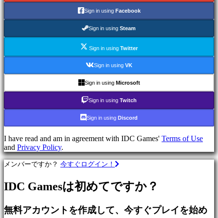
で
Sign in using
Facebook
プ
レ
Sign in using
Steam
イ
Sign in using
Twitter
カ
テ
Sign in using
VK
ゴ
リ
Sign in using
Microsoft
ー
Sign in using
Twitch
Sign in using
Discord
ア
ク
I have read and am in agreement with IDC Games'
Terms of Use
シ
and
Privacy Policy
.
ョ
ン
メンバーですか？
今すぐログイン！
ゲ
ー
IDC Gamesは初めてですか？
ム
戦
無料アカウントを作成して、今すぐプレイを始め
略