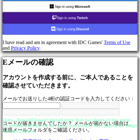
ム
Sign in using
Microsoft
シ
ュ
Sign in using
Twitch
ー
Sign in using
Discord
テ
ィ
I have read and am in agreement with IDC Games'
Terms of Use
ン
and
Privacy Policy
.
グ
ゲ
Eメールの確認
ー
ム
アカウントを作成する前に、ご本人であることを
Racing
games
確認させていただきます。
Casual
games
メールでお送りした4桁の認証コードを入力してください：
Indie
games
Simulation
games
Oops...You still haven't played more than two hours of this game.
Puzzle
コードが届きませんでしたか？ メールが届かない場合は、
To publish a review on this game you need to have played for longer..
games
迷惑メールフォルダをご確認ください。
At least 2 hours.
Fighting
games