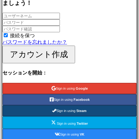
ましょう！
ゲ
ー
ム
冒
険
ゲ
接続を保つ
ー
パスワードを忘れましたか？
ム
アカウント作成
MMO
ゲ
ー
セッションを開始：
ム
RPG
ゲ
Sign in using
Google
ー
ム
Sign in using
Facebook
ス
ポ
Sign in using
Steam
ー
Sign in using
Twitter
ツ
ゲ
Sign in using
VK
ー