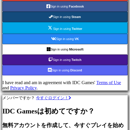
で
Sign in using
Facebook
プ
レ
Sign in using
Steam
イ
Sign in using
Twitter
カ
テ
Sign in using
VK
ゴ
リ
Sign in using
Microsoft
ー
Sign in using
Twitch
Sign in using
Discord
ア
ク
I have read and am in agreement with IDC Games'
Terms of Use
シ
and
Privacy Policy
.
ョ
ン
メンバーですか？
今すぐログイン！
ゲ
ー
IDC Gamesは初めてですか？
ム
戦
無料アカウントを作成して、今すぐプレイを始め
略