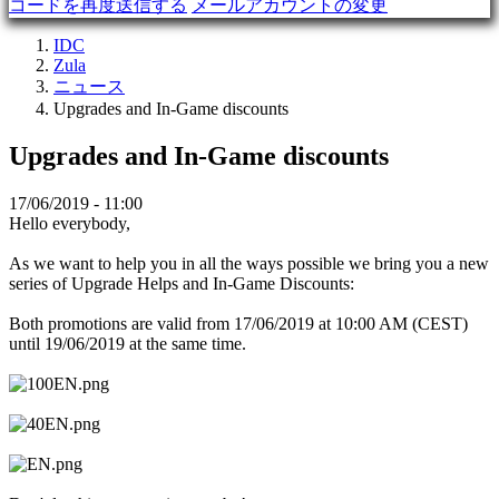
コードを再度送信する
メールアカウントの変更
デ
モ
IDC
Zula
ニュース
コ
Upgrades and In-Game discounts
ミ
ュ
Upgrades and In-Game discounts
ニ
テ
17/06/2019 - 11:00
ィ
Hello everybody,
ー
As we want to help you in all the ways possible we bring you a new
series of Upgrade Helps and In-Game Discounts:
Gameplay
Both promotions are valid from 17/06/2019 at 10:00 AM (CEST)
ゲ
until 19/06/2019 at the same time.
ー
ム
内
イ
ベ
ン
ト