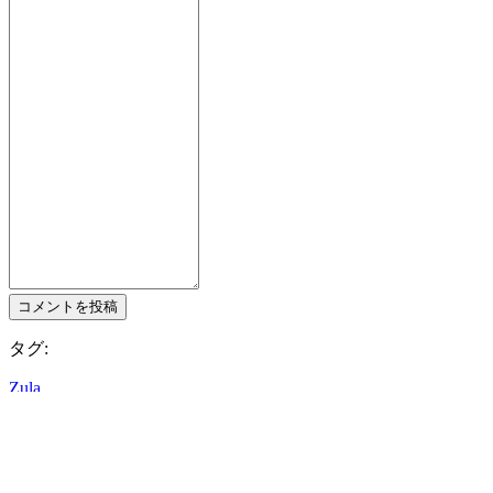
イ
ン
パ
ス
ワ
ー
ド
を
忘
れ
ま
し
た
コメントを投稿
か？
タグ:
言
語
Zula
の
変
IDC Gamesをフォローする
更
AR