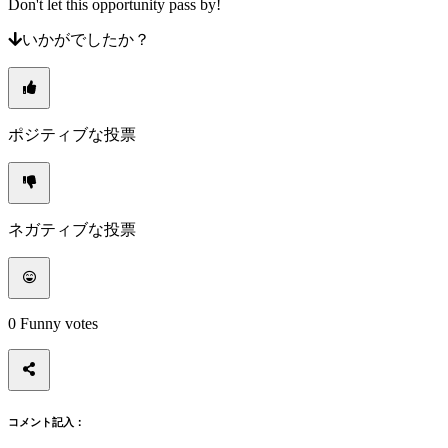
Don't let this opportunity pass by!
ニ
ュ
いかがでしたか？
ー
ス
メ
デ
ポジティブな投票
ィ
ア
ガ
イ
ド
ネガティブな投票
フ
ォ
ー
ラ
0
Funny votes
ム
IDC
Gifts
IDC
Plays
サ
コメント記入：
ポ