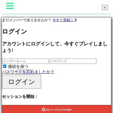
×
×
×
ゲーム
まだメンバーでありませんか？
今すぐ登録！
Gameplay
ゲーム内イベント
ゲ
ログイン
ニュース
ー
メディア
ム
ガイド
プ
アカウントにログインして、今すぐプレイしまし
サポート
ロ
ょう!
フォーラム
フ
ショップ
ィ
ー
接続を保つ
ル
パスワードを忘れましたか？
ログイン
登録
ログイン
特
集
R
新
セッションを開始：
作
無
料
Sign in using
Google