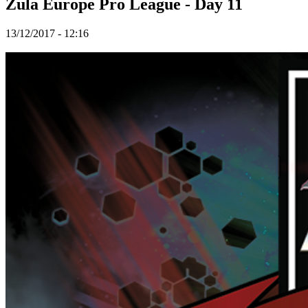
Zula Europe Pro League - Day 11
ム
シ
13/12/2017 - 12:16
ュ
ー
テ
ィ
ン
グ
ゲ
ー
ム
Racing
games
Casual
games
Indie
games
Simulation
games
Puzzle
games
Fighting
games