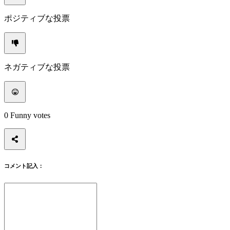
ー
ト
ポジティブな投票
よ
く
あ
る
ネガティブな投票
ご
質
問
0
Funny votes
ア
カ
ウ
ン
ト
コメント記入：
登
録
ロ
グ