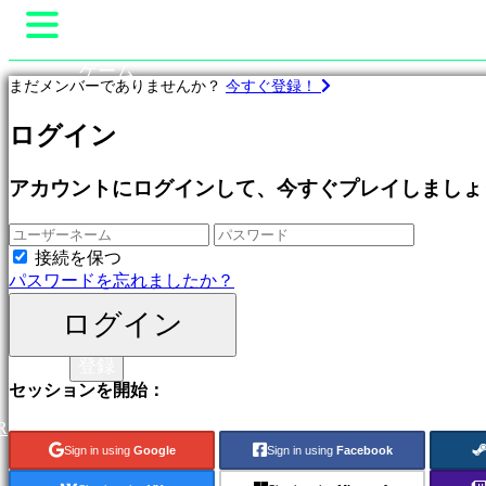
ゲーム
まだメンバーでありませんか？
今すぐ登録！
Gameplay
ゲ
ゲーム内イベント
ログイン
ー
ニュース
ム
メディア
プ
アカウントにログインして、今すぐプレイしましょ
ガイド
ロ
サポート
フ
フォーラム
ィ
接続を保つ
ショップ
ー
パスワードを忘れましたか？
ル
ログイン
ログイン
特
登録
集
セッションを開始：
新
作
R
無
Sign in using
Google
Sign in using
Facebook
料