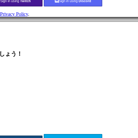
Sign in using
Twitch
Sign in using
Discord
Privacy Policy
.
しょう！