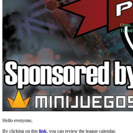
デ
モ
Oops..
コ
To pub
ミ
ュ
ニ
テ
ィ
ー
Gameplay
ゲ
ー
ム
内
イ
ベ
Hello everyone,
ン
ト
By clicking on this
link
, you can review the league calendar.