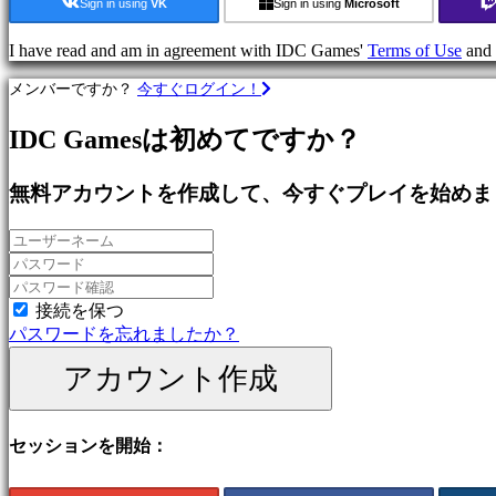
Sign in using
VK
Sign in using
Microsoft
で
プ
I have read and am in agreement with IDC Games'
Terms of Use
and
レ
イ
メンバーですか？
今すぐログイン！
カ
IDC Gamesは初めてですか？
テ
ゴ
リ
無料アカウントを作成して、今すぐプレイを始めま
ー
ア
ク
接続を保つ
シ
パスワードを忘れましたか？
ョ
ン
アカウント作成
ゲ
ー
ム
セッションを開始：
戦
略