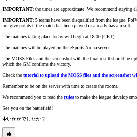
ニ
IMPORTANT:
the times are approximate. We recommend staying alert
ュ
ー
IMPORTANT:
5 teams have been disqualified from the league: P
ス
not give points if the match has been played or already has a result.
メ
デ
The matches taking place today will begin at 18:00 (CET).
ィ
The matches will be played on the eSports Arena server.
ア
ガ
The MOSS Files and the screenshot with the final result should be u
イ
which the GM confirms the victory.
ド
フ
Check the
tutorial to upload the MOSS files and the screenshot wit
ォ
Remember to be on the server with time to create the rooms.
ー
ラ
We recommend you to read the
rules
to make the league develop smo
ム
IDC
See you on the battlefield!
Gifts
IDC
いかがでしたか？
Plays
サ
ポ