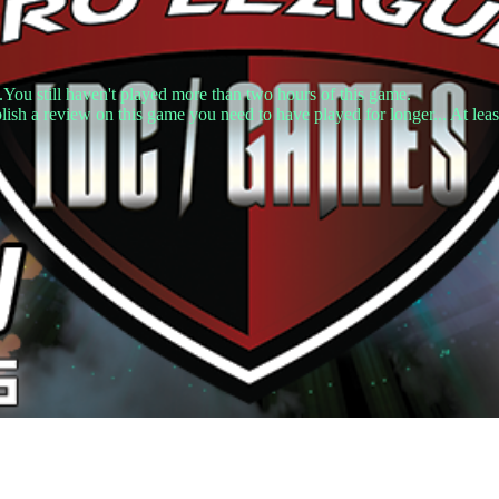
.You still haven't played more than two hours of this game.
lish a review on this game you need to have played for longer... At leas