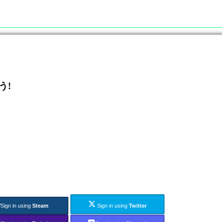
う!
Sign in using
Steam
Sign in using
Twitter