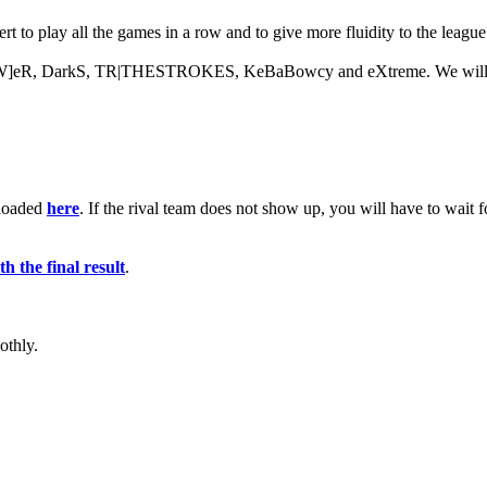
 to play all the games in a row and to give more fluidity to the league
o[W]eR, DarkS, TR|THESTROKES, KeBaBowcy and eXtreme. We will give 
ploaded
here
. If the rival team does not show up, you will have to wait 
h the final result
.
othly.