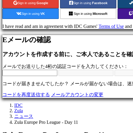
ゲ
Sign in using
Google
Sign in using
Facebook
ー
Sign in using
VK
Sign in using
Microsoft
ム
冒
I have read and am in agreement with IDC Games'
Terms of Use
and
険
ゲ
Eメールの確認
ー
ム
MMO
アカウントを作成する前に、ご本人であることを確
ゲ
ー
メールでお送りした4桁の認証コードを入力してください：
ム
RPG
ゲ
コードが届きませんでしたか？ メールが届かない場合は、
ー
ム
コードを再度送信する
メールアカウントの変更
ス
IDC
ポ
Zula
ー
ニュース
ツ
Zula Europe Pro League - Day 11
ゲ
ー