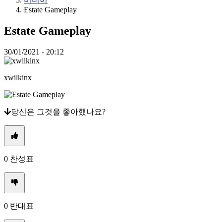
Estate Gameplay
미
디
Estate Gameplay
어
가
30/01/2021 - 20:12
이
드
포
xwilkinx
럼
IDC
Gifts
IDC
당신은 그것을 좋아했나요?
Plays
지
지
하
0
찬성표
다
FAQ
계
0
반대표
좌