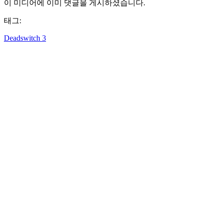
TH
이 미디어에 이미 댓글을 게시하셨습니다.
TR
UK
태그:
VI
ZH
Deadswitch 3
IDC Games 팔로우
더
게
임
더
게
대해서
서비스
도구들
개발자 코너
Blog
IDC Games로 게임 배포
임
게
이용약관
개인 정보 보호 정책
임
쿠키
플
반환 정책
레
Press kit
이
게
© IDC GAMES 2024. 무단 전재 금지
임
내
×