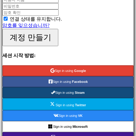
게
임
스
연결 상태를 유지합니다.
포
암호를 잊으셨습니까?
츠
게
계정 만들기
임
슈
팅
세션 시작 방법:
게
임
Racing
Sign in using
Google
games
Casual
Sign in using
Facebook
games
Indie
Sign in using
Steam
games
Simulation
Sign in using
Twitter
games
Puzzle
Sign in using
VK
games
Fighting
Sign in using
Microsoft
games