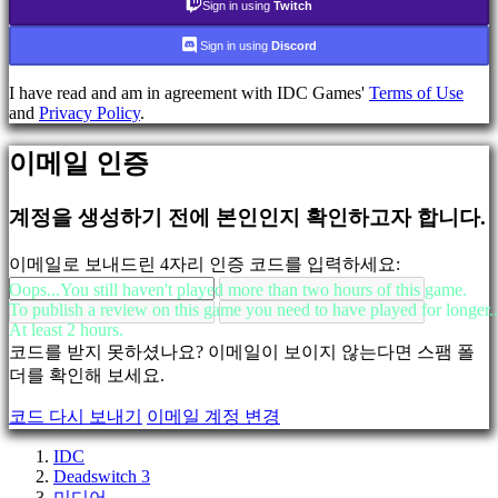
데
Sign in using
Twitch
모
Sign in using
Discord
지
I have read and am in agreement with IDC Games'
Terms of Use
역
and
Privacy Policy
.
사
회
이메일 인증
계정을 생성하기 전에 본인인지 확인하고자 합니다.
게
임
이메일로 보내드린 4자리 인증 코드를 입력하세요:
플
레
Oops...You still haven't played more than two hours of this game.
To publish a review on this game you need to have played for longer..
이
At least 2 hours.
게
코드를 받지 못하셨나요? 이메일이 보이지 않는다면 스팸 폴
임
더를 확인해 보세요.
내
이
코드 다시 보내기
이메일 계정 변경
벤
트
IDC
뉴
Deadswitch 3
미디어
스