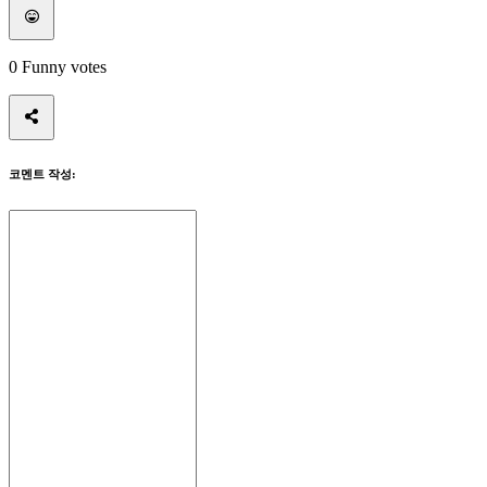
등
록
0
Funny votes
하
세
요
로
그
코멘트 작성:
인
암
호
를
잊
으
셨
습
니
까?
언
어
변