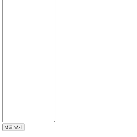
경
AR
BS
CS
DA
DE
EL
EN
ES
FI
FR
HR
IT
JA
KO
NL
NO
PL
PT
RO
RU
SR
댓글 달기
SV