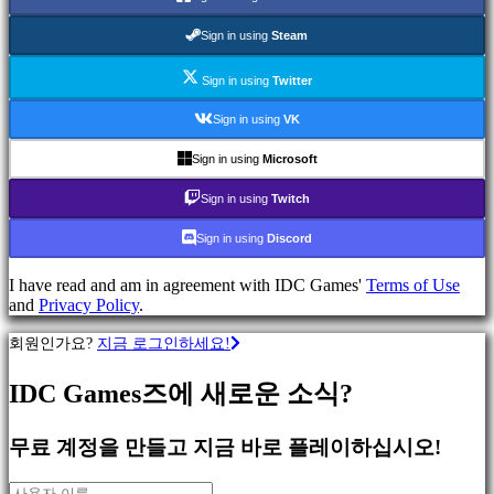
류
Sign in using
Steam
액
Sign in using
Twitter
션
게
Sign in using
VK
임
전
Sign in using
Microsoft
략
Sign in using
Twitch
게
임
Sign in using
Discord
어
드
I have read and am in agreement with IDC Games'
Terms of Use
벤
and
Privacy Policy
.
처
게
회원인가요?
지금 로그인하세요!
임
MMO
IDC Games즈에 새로운 소식?
게
임
무료 계정을 만들고 지금 바로 플레이하십시오!
스
RPG