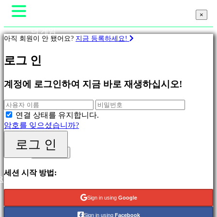
×
×
×
더 게임
아직 회원이 안 됐어요?
지금 등록하세요!
게임플레이
게임 내 이벤트
게
로그 인
뉴스
임
미디어
가이드
계정에 로그인하여 지금 바로 재생하십시오!
피
지지하다
처
포럼
링
샵
연결 상태를 유지합니다.
새
암호를 잊으셨습니까?
릴
리
로그 인
로그 인
스
등록하세요
무
료
세션 시작 방법:
R
재
생
Sign in using
Google
분
Sign in using
Facebook