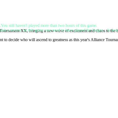
.You still haven't played more than two hours of this game.
lish a review on this game you need to have played for longer... At leas
e Tournament XX, bringing a new wave of excitement and chaos to the ba
ent to decide who will ascend to greatness as this year's Alliance Tou