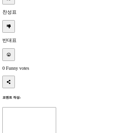
미
찬성표
디
어
가
이
드
반대표
포
럼
IDC
Gifts
IDC
0
Funny votes
Plays
지
지
하
다
코멘트 작성:
FAQ
계
좌