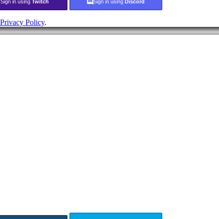
Sign in using
Twitch
Sign in using
Discord
Privacy Policy
.