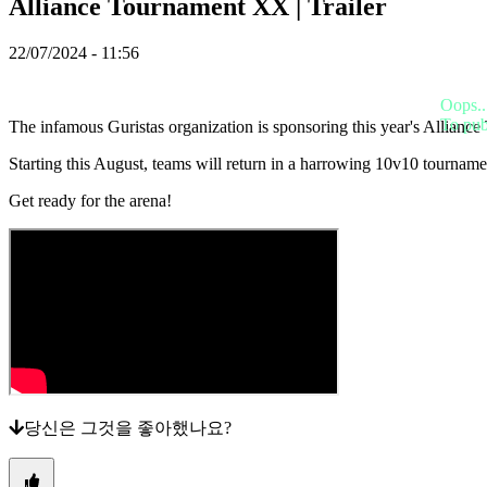
데
Alliance Tournament XX | Trailer
모
22/07/2024 - 11:56
지
Oops..
역
To pub
The infamous Guristas organization is sponsoring this year's Allianc
사
회
Starting this August, teams will return in a harrowing 10v10 tournam
Get ready for the arena!
게
임
플
레
이
게
임
내
이
벤
당신은 그것을 좋아했나요?
트
뉴
스