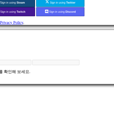
Sign in using
Steam
Sign in using
Twitter
Sign in using
Twitch
Sign in using
Discord
Privacy Policy
.
를 확인해 보세요.