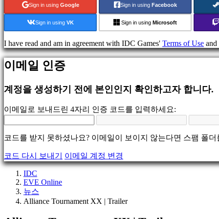
게
Sign in using
Google
Sign in using
Facebook
임
스
Sign in using
VK
Sign in using
Microsoft
포
츠
I have read and am in agreement with IDC Games'
Terms of Use
and
게
임
이메일 인증
슈
팅
계정을 생성하기 전에 본인인지 확인하고자 합니다.
게
임
이메일로 보내드린 4자리 인증 코드를 입력하세요:
Racing
games
Casual
코드를 받지 못하셨나요? 이메일이 보이지 않는다면 스팸 폴더
games
Indie
코드 다시 보내기
이메일 계정 변경
games
Simulation
IDC
games
EVE Online
Puzzle
뉴스
games
Alliance Tournament XX | Trailer
Fighting
games