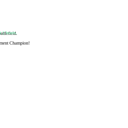
t 2 hours.
ttlefield.
rnament Champion!