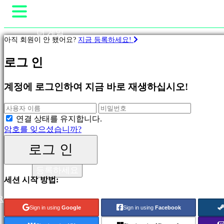
더 게임
아직 회원이 안 됐어요?
지금 등록하세요!
게임플레이
게
게임 내 이벤트
로그 인
임
뉴스
미디어
계정에 로그인하여 지금 바로 재생하십시오!
가이드
피
지지하다
처
링
포럼
연결 상태를 유지합니다.
새
샵
암호를 잊으셨습니까?
릴
리
로그 인
스
로그 인
무
등록하세요
료
세션 시작 방법:
재
생
R
Sign in using
Google
Sign in using
Facebook
분