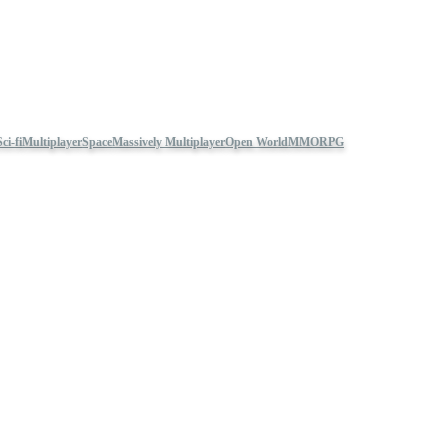
Sci-fi
Multiplayer
Space
Massively Multiplayer
Open World
MMORPG