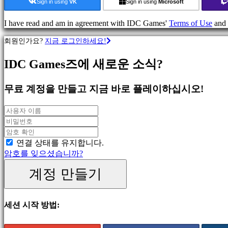
류
Sign in using
VK
Sign in using
Microsoft
I have read and am in agreement with IDC Games'
Terms of Use
and
액
션
회원인가요?
지금 로그인하세요!
게
임
IDC Games즈에 새로운 소식?
전
략
무료 계정을 만들고 지금 바로 플레이하십시오!
게
임
어
드
벤
연결 상태를 유지합니다.
처
암호를 잊으셨습니까?
게
임
계정 만들기
MMO
게
임
세션 시작 방법:
스
RPG