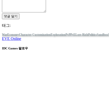
경
AR
댓글 달기
BS
CS
태그:
DA
DE
EL
War
Economy
Character Customization
Exploration
PvP
PvE
Lore-Rich
Politics
Sandbox
EVE Online
EN
ES
FI
IDC Games 팔로우
FR
HR
IT
JA
KO
대해서
서비스
도구들
개발자 코너
Blog
NL
IDC Games로 게임 배포
NO
이용약관
PL
개인 정보 보호 정책
PT
쿠키
RO
반환 정책
RU
Press kit
SR
SV
© IDC GAMES 2024. 무단 전재 금지