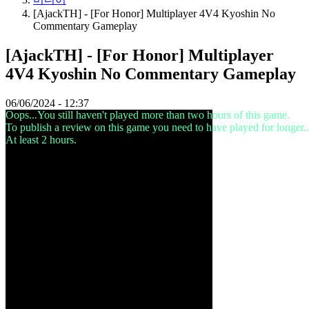
[AjackTH] - [For Honor] Multiplayer 4V4 Kyoshin No
미
Commentary Gameplay
디
어
[AjackTH] - [For Honor] Multiplayer
가
4V4 Kyoshin No Commentary Gameplay
이
드
포
06/06/2024 - 12:37
Oops...You still haven't played more than two hours of this game.
럼
To publish a review on this game you need to have played for longer..
IDC
At least 2 hours.
Gifts
IDC
Plays
지
지
하
다
FAQ
계
좌