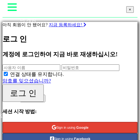
×
×
×
더 게임
아직 회원이 안 됐어요?
지금 등록하세요!
게임플레이
게임 내 이벤트
게
로그 인
뉴스
임
미디어
가이드
계정에 로그인하여 지금 바로 재생하십시오!
피
지지하다
처
포럼
링
샵
연결 상태를 유지합니다.
새
암호를 잊으셨습니까?
릴
리
로그 인
로그 인
스
등록하세요
무
료
세션 시작 방법:
R
재
생
Sign in using
Google
분
Sign in using
Facebook