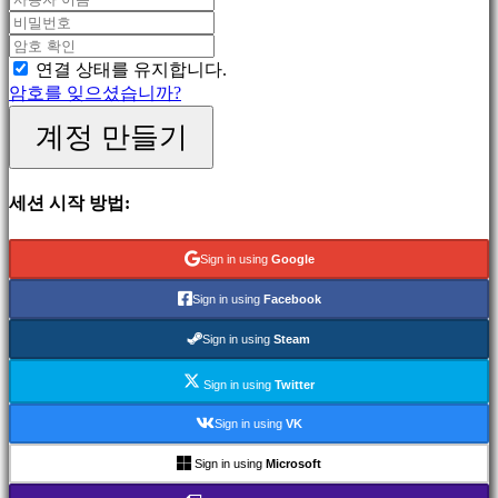
게
임
스
연결 상태를 유지합니다.
포
암호를 잊으셨습니까?
츠
게
계정 만들기
임
슈
팅
세션 시작 방법:
게
임
Racing
Sign in using
Google
games
Casual
Sign in using
Facebook
games
Indie
Sign in using
Steam
games
Simulation
Sign in using
Twitter
games
Puzzle
Sign in using
VK
games
Fighting
Sign in using
Microsoft
games