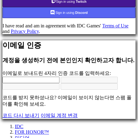
데
Sign in using
Twitch
모
Sign in using
Discord
지
I have read and am in agreement with IDC Games'
Terms of Use
역
and
Privacy Policy
.
사
회
이메일 인증
계정을 생성하기 전에 본인인지 확인하고자 합니다.
게
임
이메일로 보내드린 4자리 인증 코드를 입력하세요:
플
레
이
게
코드를 받지 못하셨나요? 이메일이 보이지 않는다면 스팸 폴
임
더를 확인해 보세요.
내
이
코드 다시 보내기
이메일 계정 변경
벤
트
IDC
뉴
FOR HONOR™
미디어
스