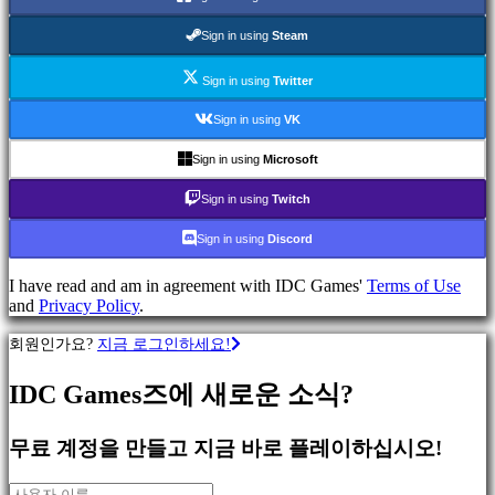
류
Sign in using
Steam
액
Sign in using
Twitter
션
게
Sign in using
VK
임
전
Sign in using
Microsoft
략
Sign in using
Twitch
게
임
Sign in using
Discord
어
드
I have read and am in agreement with IDC Games'
Terms of Use
벤
and
Privacy Policy
.
처
게
회원인가요?
지금 로그인하세요!
임
MMO
IDC Games즈에 새로운 소식?
게
임
무료 계정을 만들고 지금 바로 플레이하십시오!
스
RPG