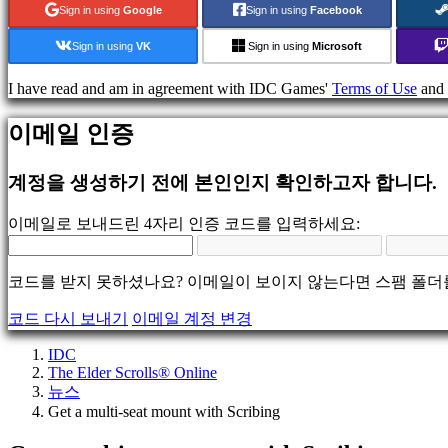
게
Sign in using
Google
Sign in using
Facebook
임
스
Sign in using
VK
Sign in using
Microsoft
포
츠
I have read and am in agreement with IDC Games'
Terms of Use
and
게
임
이메일 인증
슈
팅
계정을 생성하기 전에 본인인지 확인하고자 합니다.
게
임
이메일로 보내드린 4자리 인증 코드를 입력하세요:
Racing
games
Casual
코드를 받지 못하셨나요? 이메일이 보이지 않는다면 스팸 폴더
games
Indie
코드 다시 보내기
이메일 계정 변경
games
Simulation
IDC
games
The Elder Scrolls® Online
Puzzle
뉴스
games
Get a multi-seat mount with Scribing
Fighting
games