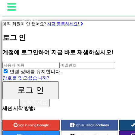
더 게임
아직 회원이 안 됐어요?
지금 등록하세요!
게임플레이
게
게임 내 이벤트
로그 인
임
뉴스
미디어
계정에 로그인하여 지금 바로 재생하십시오!
가이드
피
지지하다
처
링
포럼
연결 상태를 유지합니다.
새
샵
암호를 잊으셨습니까?
릴
리
로그 인
스
로그 인
무
등록하세요
료
세션 시작 방법:
재
생
R
Sign in using
Google
Sign in using
Facebook
분