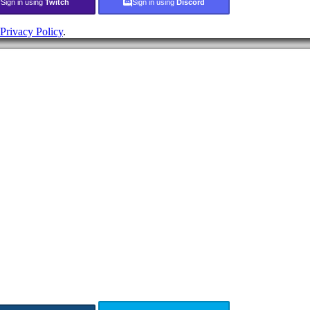
Sign in using
Twitch
Sign in using
Discord
Privacy Policy
.