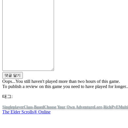
경
AR
BS
CS
DA
DE
EL
EN
ES
FI
FR
HR
IT
댓글 달기
JA
Oops...You still haven't played more than two hours of this game.
KO
To publish a review on this game you need to have played for longer...
NL
NO
태그:
PL
PT
Singleplayer
Class-Based
Choose Your Own Adventure
Lore-Rich
PvE
Multi
RO
The Elder Scrolls® Online
RU
SR
SV
IDC Games 팔로우