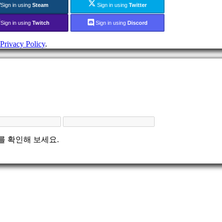
Sign in using
Steam
Sign in using
Twitter
Sign in using
Twitch
Sign in using
Discord
Privacy Policy
.
를 확인해 보세요.