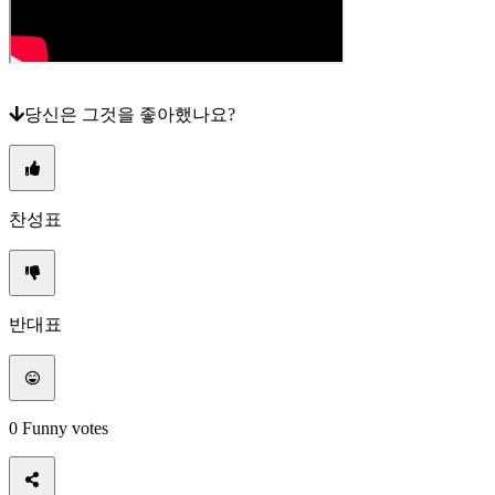
미
디
어
가
당신은 그것을 좋아했나요?
이
드
포
럼
IDC
찬성표
Gifts
IDC
Plays
지
지
반대표
하
다
FAQ
0
Funny votes
계
좌