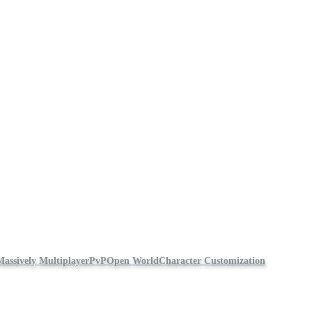
Massively Multiplayer
PvP
Open World
Character Customization