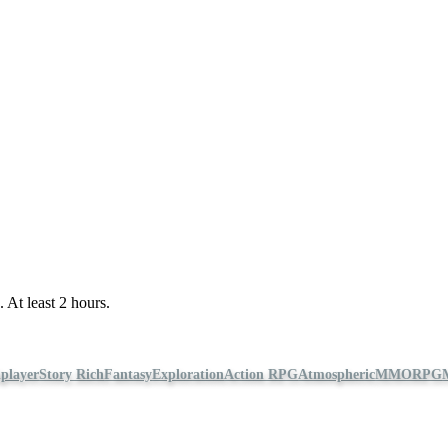
 At least 2 hours.
player
Story Rich
Fantasy
Exploration
Action RPG
Atmospheric
MMORPG