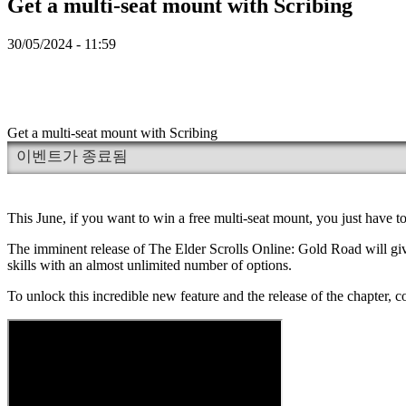
데
Get a multi-seat mount with Scribing
모
30/05/2024 - 11:59
지
역
사
회
Get a multi-seat mount with Scribing
이벤트가 종료됨
게
임
플
This June, if you want to win a free multi-seat mount, you just have 
레
The imminent release of The Elder Scrolls Online: Gold Road will giv
이
skills with an almost unlimited number of options.
게
임
To unlock this incredible new feature and the release of the chapter
내
이
벤
트
뉴
스