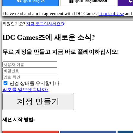
류
Sign in using
VK
Sign in using
Microsoft
I have read and am in agreement with IDC Games'
Terms of Use
and
액
션
회원인가요?
지금 로그인하세요!
게
임
IDC Games즈에 새로운 소식?
전
략
무료 계정을 만들고 지금 바로 플레이하십시오!
게
임
어
드
벤
연결 상태를 유지합니다.
처
암호를 잊으셨습니까?
게
임
계정 만들기
MMO
게
임
세션 시작 방법:
스
RPG