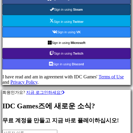
류
Sign in using
Steam
액
Sign in using
Twitter
션
게
Sign in using
VK
임
전
Sign in using
Microsoft
략
Sign in using
Twitch
게
임
Sign in using
Discord
어
드
I have read and am in agreement with IDC Games'
Terms of Use
벤
and
Privacy Policy
.
처
게
회원인가요?
지금 로그인하세요!
임
MMO
IDC Games즈에 새로운 소식?
게
임
무료 계정을 만들고 지금 바로 플레이하십시오!
스
RPG