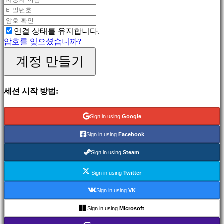
게
임
스
연결 상태를 유지합니다.
포
암호를 잊으셨습니까?
츠
게
계정 만들기
임
슈
팅
세션 시작 방법:
게
임
Racing
Sign in using
Google
games
Casual
Sign in using
Facebook
games
Indie
Sign in using
Steam
games
Simulation
Sign in using
Twitter
games
Puzzle
Sign in using
VK
games
Fighting
Sign in using
Microsoft
games