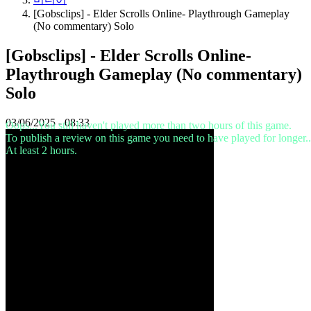
[Gobsclips] - Elder Scrolls Online- Playthrough Gameplay
미
(No commentary) Solo
디
어
[Gobsclips] - Elder Scrolls Online-
가
Playthrough Gameplay (No commentary)
이
드
Solo
포
럼
03/06/2025 - 08:33
Oops...You still haven't played more than two hours of this game.
IDC
To publish a review on this game you need to have played for longer..
Gifts
At least 2 hours.
IDC
Plays
지
지
하
다
FAQ
계
좌