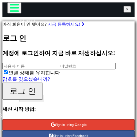
×
×
×
더 게임
아직 회원이 안 됐어요?
지금 등록하세요!
게임플레이
게
게임 내 이벤트
로그 인
임
뉴스
미디어
계정에 로그인하여 지금 바로 재생하십시오!
가이드
피
지지하다
처
포럼
링
연결 상태를 유지합니다.
샵
새
암호를 잊으셨습니까?
릴
리
로그 인
로그 인
스
등록하세요
무
료
세션 시작 방법:
재
R
생
Sign in using
Google
분
Sign in using
Facebook