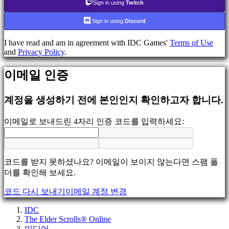
데
Sign in using
Twitch
모
Sign in using
Discord
지
I have read and am in agreement with IDC Games'
Terms of Use
역
and
Privacy Policy
.
사
회
이메일 인증
계정을 생성하기 전에 본인인지 확인하고자 합니다.
게
임
이메일로 보내드린 4자리 인증 코드를 입력하세요:
플
레
이
게
코드를 받지 못하셨나요? 이메일이 보이지 않는다면 스팸 폴
임
더를 확인해 보세요.
내
이
코드 다시 보내기
이메일 계정 변경
벤
트
IDC
뉴
The Elder Scrolls® Online
미디어
스