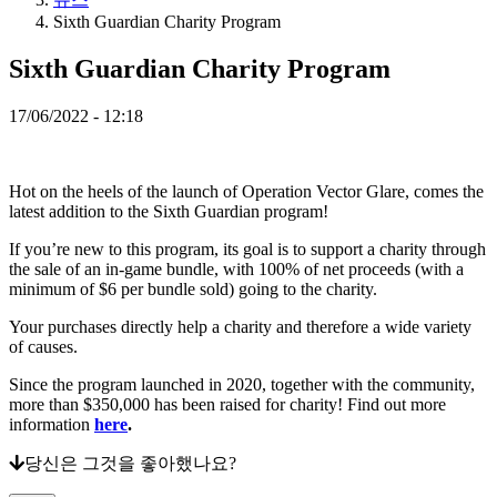
Sixth Guardian Charity Program
미
디
Sixth Guardian Charity Program
어
가
17/06/2022 - 12:18
이
드
포
럼
Hot on the heels of the launch of Operation Vector Glare, comes the
IDC
latest addition to the Sixth Guardian program!
Gifts
IDC
If you’re new to this program, its goal is to support a charity through
Plays
the sale of an in-game bundle, with 100% of net proceeds (with a
minimum of $6 per bundle sold) going to the charity.
지
지
Your purchases directly help a charity and therefore a wide variety
하
of causes.
다
FAQ
Since the program launched in 2020, together with the community,
more than $350,000 has been raised for charity! Find out more
information
here
.
계
당신은 그것을 좋아했나요?
좌