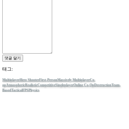
TH
TR
UK
VI
ZH
더
게
임
댓글 달기
더
태그:
게
임
Multiplayer
Hero Shooter
First-Person
Massively Multiplayer
Co-
게
op
Atmospheric
Realistic
Competitive
Singleplayer
Online Co-Op
Destruction
Team-
임
Based
Tactical
FPS
Physics
플
Tom Clancy's Rainbow Six® Siege
레
이
IDC Games 팔로우
게
임
내