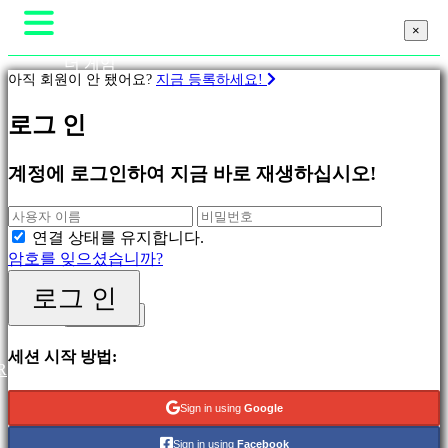
×
×
×
더 게임
아직 회원이 안 됐어요?
지금 등록하세요!
게임플레이
게임 내 이벤트
게
로그 인
뉴스
임
미디어
가이드
계정에 로그인하여 지금 바로 재생하십시오!
피
지지하다
처
포럼
링
샵
연결 상태를 유지합니다.
새
암호를 잊으셨습니까?
릴
리
로그 인
로그 인
스
등록하세요
무
료
세션 시작 방법:
R
재
생
Sign in using
Google
분
Sign in using
Facebook