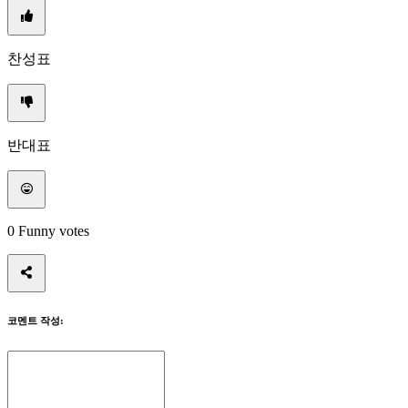
등
록
찬성표
하
세
요
로
그
반대표
인
암
호
를
0
Funny votes
잊
으
셨
습
니
코멘트 작성:
까?
언
어
변