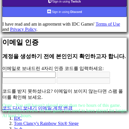
데
Sign in using
Twitch
모
Sign in using
Discord
지
I have read and am in agreement with IDC Games'
Terms of Use
역
and
Privacy Policy
.
사
회
이메일 인증
계정을 생성하기 전에 본인인지 확인하고자 합니다.
게
임
이메일로 보내드린 4자리 인증 코드를 입력하세요:
플
레
이
게
코드를 받지 못하셨나요? 이메일이 보이지 않는다면 스팸 폴
임
더를 확인해 보세요.
내
이
Oops...You still haven't played more than two hours of this game.
코드 다시 보내기
이메일 계정 변경
To publish a review on this game you need to have played for longer..
벤
At least 2 hours.
트
IDC
뉴
Tom Clancy's Rainbow Six® Siege
뉴스
스