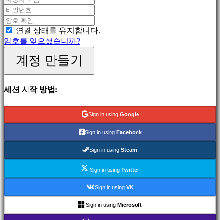
게
임
스
연결 상태를 유지합니다.
포
암호를 잊으셨습니까?
츠
게
계정 만들기
임
슈
팅
세션 시작 방법:
게
임
Racing
Sign in using
Google
games
Casual
Sign in using
Facebook
games
Indie
Sign in using
Steam
games
Simulation
Sign in using
Twitter
games
Puzzle
Sign in using
VK
games
Fighting
Sign in using
Microsoft
games