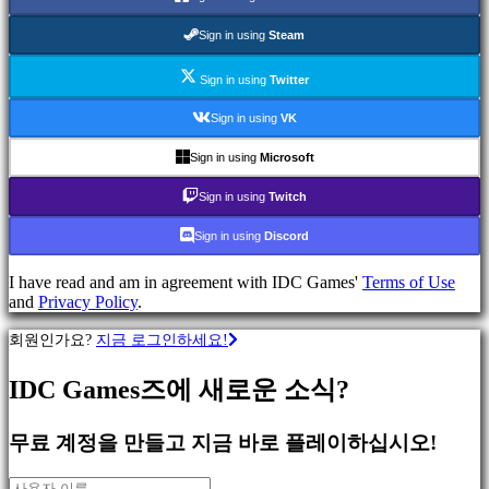
류
Sign in using
Steam
액
Sign in using
Twitter
션
게
Sign in using
VK
임
전
Sign in using
Microsoft
략
Sign in using
Twitch
게
임
Sign in using
Discord
어
드
I have read and am in agreement with IDC Games'
Terms of Use
벤
and
Privacy Policy
.
처
게
회원인가요?
지금 로그인하세요!
임
MMO
IDC Games즈에 새로운 소식?
게
임
무료 계정을 만들고 지금 바로 플레이하십시오!
스
RPG