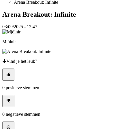
Arena Breakout: Infinite
VI
ZH
Arena Breakout: Infinite
De
03/09/2025 - 12:47
game
Mjölnir
De
game
Gameplay
In-
Vind je het leuk?
game
evenementen
Nieuws
Media
Handleidingen
0
positieve stemmen
Forums
0
negatieve stemmen