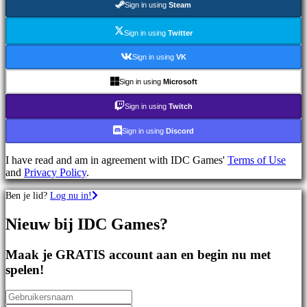
Sign in using
Steam
games
Sportspellen
Schietspellen
Sign in using
Twitter
Racing
games
Sign in using
VK
Casual
games
Sign in using
Microsoft
Indie
games
Sign in using
Twitch
Simulation
games
Sign in using
Discord
Puzzle
games
I have read and am in agreement with IDC Games'
Terms of Use
Fighting
and
Privacy Policy
.
games
Demo's
Ben je lid?
Log nu in!
Nieuw bij IDC Games?
Gemeenschap
Maak je GRATIS account aan en begin nu met
Gameplay
spelen!
In-
game
evenementen