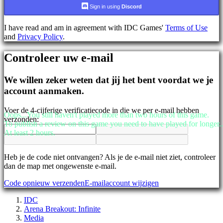
AR
Sign in using
Discord
BS
CS
I have read and am in agreement with IDC Games'
Terms of Use
DA
and
Privacy Policy
.
DE
EL
Controleer uw e-mail
EN
ES
FI
We willen zeker weten dat jij het bent voordat we je
FR
account aanmaken.
HR
IT
Voer de 4-cijferige verificatiecode in die we per e-mail hebben
JA
Oops...You still haven't played more than two hours of this game.
verzonden:
KO
To publish a review on this game you need to have played for longer..
NL
At least 2 hours.
NO
PL
PT
Heb je de code niet ontvangen? Als je de e-mail niet ziet, controleer
RO
dan de map met ongewenste e-mail.
RU
Code opnieuw verzenden
E-mailaccount wijzigen
SR
SV
IDC
TH
Arena Breakout: Infinite
TR
Media
UK