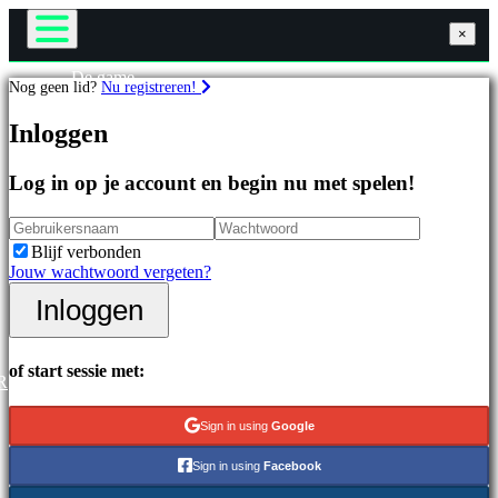
×
×
×
De game
Nog geen lid?
Nu registreren!
Gameplay
Games
In-game evenementen
Inloggen
Nieuws
Media
Uitgelichte
Handleidingen
Log in op je account en begin nu met spelen!
games
Ondersteuning
Nieuwe
Forums
uitgaven
Winkel
Blijf verbonden
Gratis
Jouw wachtwoord vergeten?
te
spelen
Inloggen
Inloggen
Registreren
Categorieën
of start sessie met:
R
Actiespellen
Strategiespellen
Sign in using
Google
Adventuregames
MMO-
Sign in using
Facebook
games
RPG-