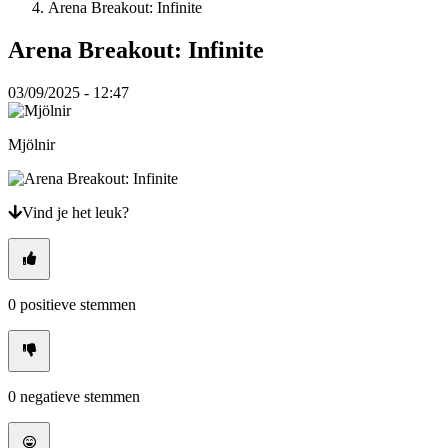
Arena Breakout: Infinite
VI
ZH
Arena Breakout: Infinite
De
03/09/2025 - 12:47
game
Mjölnir
De
game
Gameplay
In-
Vind je het leuk?
game
evenementen
Nieuws
Media
Handleidingen
0
positieve stemmen
Forums
0
negatieve stemmen