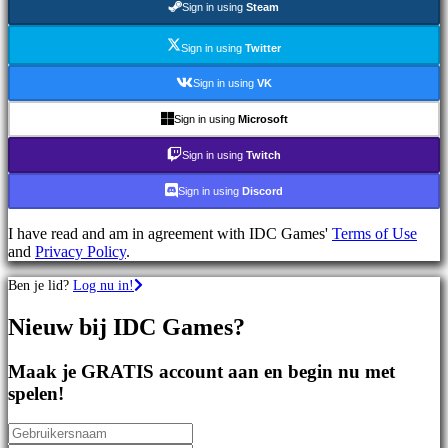
Sign in using
Steam
games
Sportspellen
Schietspellen
Sign in using
Twitter
Racing
games
Sign in using
VK
Casual
games
Sign in using
Microsoft
Indie
games
Sign in using
Twitch
Simulation
games
Sign in using
Discord
Puzzle
games
I have read and am in agreement with IDC Games'
Terms of Use
Fighting
and
Privacy Policy
.
games
Demo's
Ben je lid?
Log nu in!
Nieuw bij IDC Games?
Gemeenschap
Maak je GRATIS account aan en begin nu met
Gameplay
spelen!
In-
game
evenementen