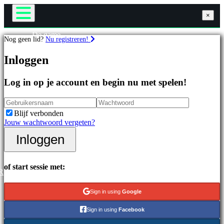
×
×
×
De game
Nog geen lid?
Nu registreren!
Gameplay
Games
In-game evenementen
Inloggen
Nieuws
Media
Uitgelichte
Handleidingen
Log in op je account en begin nu met spelen!
games
Ondersteuning
Nieuwe
Forums
uitgaven
Winkel
Blijf verbonden
Gratis
Jouw wachtwoord vergeten?
te
spelen
Inloggen
Inloggen
Registreren
Categorieën
of start sessie met:
R
Actiespellen
Strategiespellen
Sign in using
Google
Adventuregames
MMO-
Sign in using
Facebook
games
RPG-