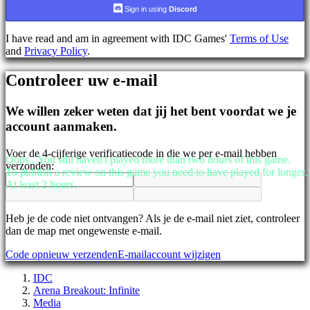
AR
Sign in using
Discord
BS
CS
I have read and am in agreement with IDC Games'
Terms of Use
DA
and
Privacy Policy
.
DE
EL
Controleer uw e-mail
EN
ES
FI
We willen zeker weten dat jij het bent voordat we je
FR
account aanmaken.
HR
IT
Voer de 4-cijferige verificatiecode in die we per e-mail hebben
JA
Oops...You still haven't played more than two hours of this game.
verzonden:
KO
To publish a review on this game you need to have played for longer..
NL
At least 2 hours.
NO
PL
PT
Heb je de code niet ontvangen? Als je de e-mail niet ziet, controleer
RO
dan de map met ongewenste e-mail.
RU
Code opnieuw verzenden
E-mailaccount wijzigen
SR
SV
IDC
TH
Arena Breakout: Infinite
TR
Media
UK