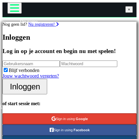
×
×
×
De game
Nog geen lid?
Nu registreren!
Gameplay
Games
In-game evenementen
Inloggen
Nieuws
Media
Uitgelichte
Handleidingen
Log in op je account en begin nu met spelen!
games
Ondersteuning
Nieuwe
Forums
uitgaven
Winkel
Blijf verbonden
Gratis
Jouw wachtwoord vergeten?
te
spelen
Inloggen
Inloggen
Registreren
Categorieën
of start sessie met:
R
Actiespellen
Strategiespellen
Sign in using
Google
Adventuregames
MMO-
Sign in using
Facebook
games
RPG-