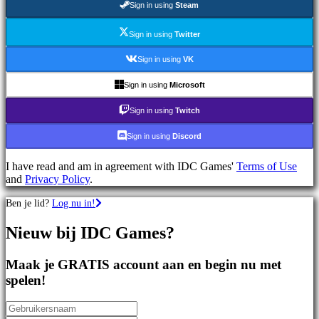
Sign in using
Steam
games
Sportspellen
Schietspellen
Sign in using
Twitter
Racing
games
Sign in using
VK
Casual
games
Sign in using
Microsoft
Indie
games
Sign in using
Twitch
Simulation
games
Sign in using
Discord
Puzzle
games
I have read and am in agreement with IDC Games'
Terms of Use
Fighting
and
Privacy Policy
.
games
Demo's
Ben je lid?
Log nu in!
Nieuw bij IDC Games?
Gemeenschap
Maak je GRATIS account aan en begin nu met
Gameplay
spelen!
In-
game
evenementen