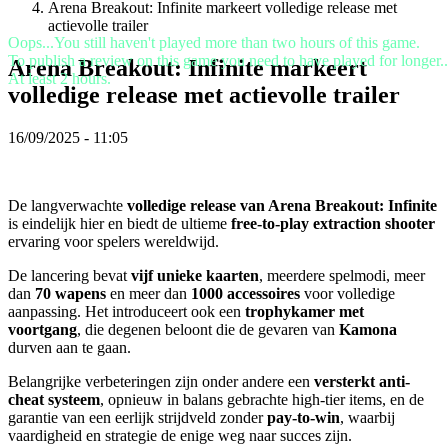
Arena Breakout: Infinite markeert volledige release met
VI
actievolle trailer
ZH
Oops...You still haven't played more than two hours of this game.
To publish a review on this game you need to have played for longer..
Arena Breakout: Infinite markeert
At least 2 hours.
De
volledige release met actievolle trailer
game
16/09/2025 - 11:05
De
game
Gameplay
In-
De langverwachte
volledige release van Arena Breakout: Infinite
game
is eindelijk hier en biedt de ultieme
free-to-play extraction shooter
evenementen
ervaring voor spelers wereldwijd.
Nieuws
De lancering bevat
vijf unieke kaarten
, meerdere spelmodi, meer
Media
dan
70 wapens
en meer dan
1000 accessoires
voor volledige
Handleidingen
aanpassing. Het introduceert ook een
trophykamer met
Forums
voortgang
, die degenen beloont die de gevaren van
Kamona
durven aan te gaan.
Belangrijke verbeteringen zijn onder andere een
versterkt anti-
cheat systeem
, opnieuw in balans gebrachte high-tier items, en de
garantie van een eerlijk strijdveld zonder
pay-to-win
, waarbij
vaardigheid en strategie de enige weg naar succes zijn.