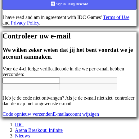
AR
Sign in using
Discord
BS
CS
I have read and am in agreement with IDC Games'
Terms of Use
DA
and
Privacy Policy
.
DE
EL
Controleer uw e-mail
EN
ES
FI
We willen zeker weten dat jij het bent voordat we je
FR
account aanmaken.
HR
IT
Voer de 4-cijferige verificatiecode in die we per e-mail hebben
JA
verzonden:
KO
NL
NO
PL
PT
Heb je de code niet ontvangen? Als je de e-mail niet ziet, controleer
RO
dan de map met ongewenste e-mail.
RU
Code opnieuw verzenden
E-mailaccount wijzigen
SR
SV
IDC
TH
Arena Breakout: Infinite
TR
Nieuws
UK