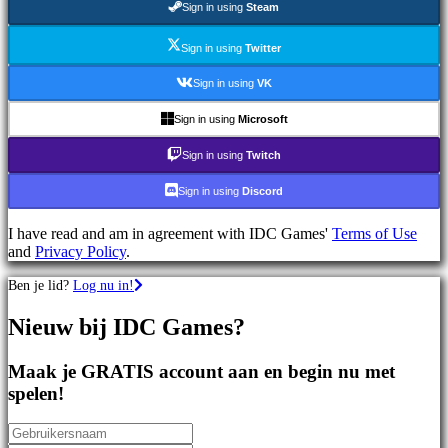
Sign in using
Steam
games
Sportspellen
Schietspellen
Sign in using
Twitter
Racing
games
Sign in using
VK
Casual
games
Sign in using
Microsoft
Indie
games
Sign in using
Twitch
Simulation
games
Sign in using
Discord
Puzzle
games
I have read and am in agreement with IDC Games'
Terms of Use
Fighting
and
Privacy Policy
.
games
Demo's
Ben je lid?
Log nu in!
Nieuw bij IDC Games?
Gemeenschap
Maak je GRATIS account aan en begin nu met
Gameplay
spelen!
In-
game
evenementen