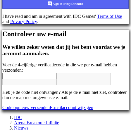
AR
Sign in using
Discord
BS
CS
I have read and am in agreement with IDC Games'
Terms of Use
DA
and
Privacy Policy
.
DE
EL
Controleer uw e-mail
EN
ES
FI
We willen zeker weten dat jij het bent voordat we je
FR
account aanmaken.
HR
IT
Voer de 4-cijferige verificatiecode in die we per e-mail hebben
JA
verzonden:
KO
NL
NO
PL
PT
Heb je de code niet ontvangen? Als je de e-mail niet ziet, controleer
RO
dan de map met ongewenste e-mail.
RU
Code opnieuw verzenden
E-mailaccount wijzigen
SR
SV
IDC
TH
Arena Breakout: Infinite
TR
Nieuws
UK