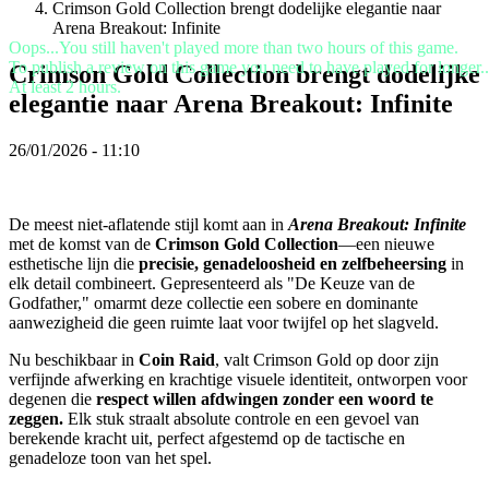
Crimson Gold Collection brengt dodelijke elegantie naar
VI
Arena Breakout: Infinite
ZH
Oops...You still haven't played more than two hours of this game.
To publish a review on this game you need to have played for longer..
Crimson Gold Collection brengt dodelijke
De
At least 2 hours.
elegantie naar Arena Breakout: Infinite
game
26/01/2026 - 11:10
De
game
Gameplay
In-
De meest niet-aflatende stijl komt aan in
Arena Breakout: Infinite
game
met de komst van de
Crimson Gold Collection
—een nieuwe
evenementen
esthetische lijn die
precisie, genadeloosheid en zelfbeheersing
in
Nieuws
elk detail combineert. Gepresenteerd als "De Keuze van de
Media
Godfather," omarmt deze collectie een sobere en dominante
Handleidingen
aanwezigheid die geen ruimte laat voor twijfel op het slagveld.
Forums
Nu beschikbaar in
Coin Raid
, valt Crimson Gold op door zijn
verfijnde afwerking en krachtige visuele identiteit, ontworpen voor
degenen die
respect willen afdwingen zonder een woord te
zeggen.
Elk stuk straalt absolute controle en een gevoel van
berekende kracht uit, perfect afgestemd op de tactische en
genadeloze toon van het spel.