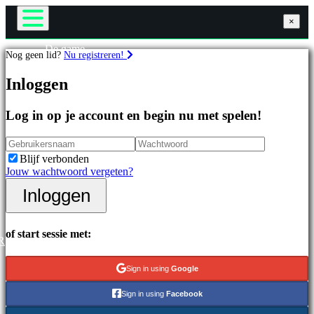
×
×
×
De game
Nog geen lid?
Nu registreren!
Gameplay
Games
In-game evenementen
Inloggen
Nieuws
Media
Uitgelichte
Handleidingen
Log in op je account en begin nu met spelen!
games
Ondersteuning
Nieuwe
Forums
uitgaven
Winkel
Blijf verbonden
Gratis
Jouw wachtwoord vergeten?
te
spelen
Inloggen
Inloggen
Registreren
Categorieën
of start sessie met:
R
Actiespellen
Strategiespellen
Sign in using
Google
Adventuregames
MMO-
Sign in using
Facebook
games
RPG-