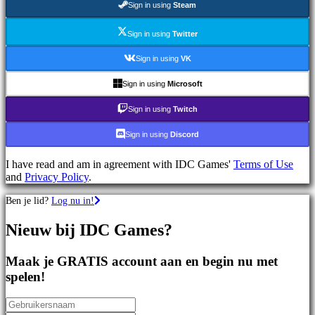
Sign in using
Steam
games
Sportspellen
Schietspellen
Sign in using
Twitter
Racing
games
Sign in using
VK
Casual
games
Sign in using
Microsoft
Indie
games
Sign in using
Twitch
Simulation
games
Sign in using
Discord
Puzzle
games
I have read and am in agreement with IDC Games'
Terms of Use
Fighting
and
Privacy Policy
.
games
Demo's
Ben je lid?
Log nu in!
Nieuw bij IDC Games?
Gemeenschap
Maak je GRATIS account aan en begin nu met
Gameplay
spelen!
In-
game
evenementen