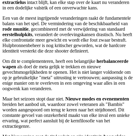
extractielus
intact blijft, kan elke stap over de kaart nu veranderen
in een dodelijke valstrik of een onverwachte kans.
Een van de meest ingrijpende veranderingen raakt de fundamentele
balans van het spel. De vermindering van de beschikbaarheid van
rode munitie
, gecombineerd met de verwijdering van standaard
eerstelhulpkits
, verandert de overlevingskansen drastisch. Nu heeft
elke confrontatie meer gewicht en wordt elke fout zwaar bestraft.
Hulpbronnenbeheer is nog kritischer geworden, wat de hardcore
identiteit versterkt die deze shooter definieert.
Om dit te complementeren, heeft een belangrijke
herbalanceerde
wapen
als doel de meta gelijk te trekken en nieuwe
gevechtsmogelijkheden te openen. Het is niet langer voldoende om
op je gebruikelijke "meta" uitrusting te vertrouwen; aanpassing is de
enige manier om te overleven in een omgeving waar alles in een
oogwenk kan veranderen.
Maar het seizoen stopt daar niet.
Nieuwe modes en evenementen
breiden het aanbod uit, waardoor zowel veteranen als "Bambis"
worden aangespoord om terug te keren naar het strijdtoneel. Dit
constante gevoel van onzekerheid maakt van elke inval een unieke
ervaring, wat perfect aansluit bij de kernfilosofie van het
extractiegenre.