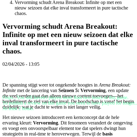
Vervorming schudt Arena Breakout: Infinite op met een
VI
nieuw seizoen dat elke inval transformeert in pure tactische
ZH
chaos.
De
Vervorming schudt Arena Breakout:
game
Infinite op met een nieuw seizoen dat elke
inval transformeert in pure tactische
De
chaos.
game
Gameplay
In-
02/04/2026 - 13:05
game
evenementen
Nieuws
Media
De spanning stijgt weer tot ongekende hoogtes in
Arena Breakout:
Handleidingen
Infinite
met de lancering van
Seizoen 5: Vervorming
, een update
Forums
die veel verder gaat dan alleen nieuwe content toevoegen—het
Oops...You still haven't played more than two hours of this game.
herdefinieert de ziel van elke inval. De boodschap is vanaf het begin
To publish a review on this game you need to have played for longer..
duidelijk: wat je dacht te weten is niet langer veilig.
At least 2 hours.
Het nieuwe seizoen introduceert een kernconcept dat de hele
ervaring kleurt:
Vervorming
. Dit fenomeen verandert de omgeving
en voegt een onvoorspelbaar element toe dat spelers dwingt hun
strategieën in real-time te heroverwegen. Terwijl de
basis