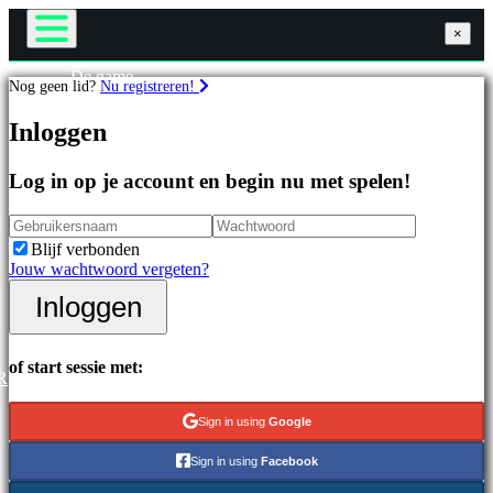
×
×
×
De game
Nog geen lid?
Nu registreren!
Gameplay
Games
In-game evenementen
Inloggen
Nieuws
Media
Uitgelichte
Handleidingen
Log in op je account en begin nu met spelen!
games
Ondersteuning
Nieuwe
Forums
uitgaven
Winkel
Blijf verbonden
Gratis
Jouw wachtwoord vergeten?
te
spelen
Inloggen
Inloggen
Registreren
Categorieën
of start sessie met:
R
Actiespellen
Strategiespellen
Sign in using
Google
Adventuregames
MMO-
Sign in using
Facebook
games
RPG-