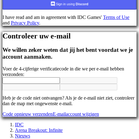
AR
Sign in using
Discord
BS
CS
I have read and am in agreement with IDC Games'
Terms of Use
DA
and
Privacy Policy
.
DE
EL
Controleer uw e-mail
EN
ES
FI
We willen zeker weten dat jij het bent voordat we je
FR
account aanmaken.
HR
IT
Voer de 4-cijferige verificatiecode in die we per e-mail hebben
JA
verzonden:
KO
NL
NO
PL
PT
Heb je de code niet ontvangen? Als je de e-mail niet ziet, controleer
RO
dan de map met ongewenste e-mail.
RU
Code opnieuw verzenden
E-mailaccount wijzigen
SR
SV
IDC
TH
Arena Breakout: Infinite
TR
Nieuws
UK