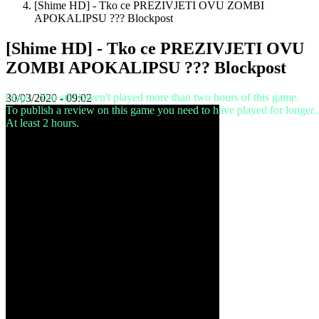
[Shime HD] - Tko ce PREZIVJETI OVU ZOMBI
VI
APOKALIPSU ??? Blockpost
ZH
[Shime HD] - Tko ce PREZIVJETI OVU
De
ZOMBI APOKALIPSU ??? Blockpost
game
Oops...You still haven't played more than two hours of this game.
30/03/2020 - 09:02
De
To publish a review on this game you need to have played for longer..
game
At least 2 hours.
Gameplay
In-
game
evenementen
Nieuws
Media
Handleidingen
Forums