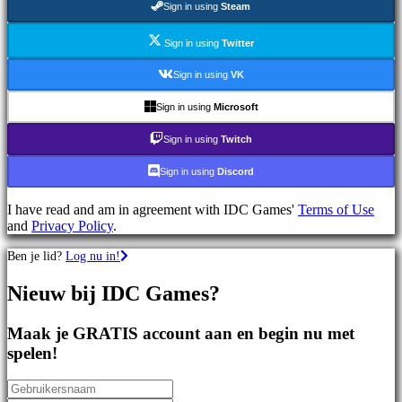
Sign in using
Steam
games
Sportspellen
Schietspellen
Sign in using
Twitter
Racing
games
Sign in using
VK
Casual
games
Sign in using
Microsoft
Indie
games
Sign in using
Twitch
Simulation
games
Sign in using
Discord
Puzzle
games
I have read and am in agreement with IDC Games'
Terms of Use
Fighting
and
Privacy Policy
.
games
Demo's
Ben je lid?
Log nu in!
Nieuw bij IDC Games?
Gemeenschap
Maak je GRATIS account aan en begin nu met
Gameplay
spelen!
In-
game
evenementen