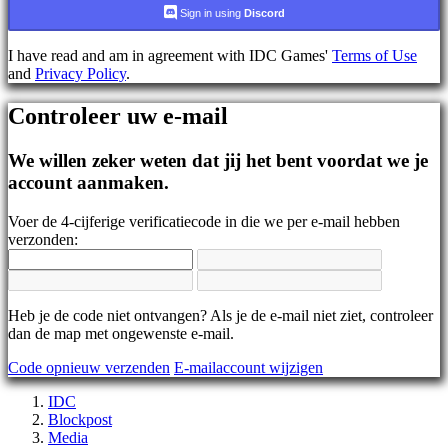
AR
Sign in using
Discord
BS
CS
I have read and am in agreement with IDC Games'
Terms of Use
DA
and
Privacy Policy
.
DE
EL
Controleer uw e-mail
EN
ES
FI
We willen zeker weten dat jij het bent voordat we je
FR
account aanmaken.
HR
IT
Voer de 4-cijferige verificatiecode in die we per e-mail hebben
JA
verzonden:
KO
NL
NO
PL
PT
Heb je de code niet ontvangen? Als je de e-mail niet ziet, controleer
RO
dan de map met ongewenste e-mail.
RU
Code opnieuw verzenden
E-mailaccount wijzigen
SR
SV
IDC
TH
Blockpost
TR
Media
UK