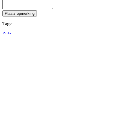
Plaats opmerking
Tags:
Zula
Volg IDC Games
Over
Diensten
Hulpmiddelen
Ontwikkelaarshoek
Blog
Distribueer jouw game met IDC Games
Gebruiksvoorwaarden
Privacybeleid
Cookies
Retourbeleid
Press kit
© IDC GAMES 2024. Alle rechten voorbehouden.