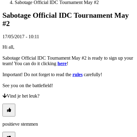
Sabotage Official IDC Tournament May #2
VI
ZH
Sabotage Official IDC Tournament May
#2
De
game
17/05/2017 - 10:11
De
Hi all,
game
Gameplay
Sabotage Official IDC Tournament May #2 is ready to sign up your
In-
team! You can do it clicking
here
!
game
evenementen
Important! Do not forget to read the
rules
carefully!
Nieuws
Media
See you on the battlefield!
Handleidingen
Forums
Vind je het leuk?
positieve stemmen