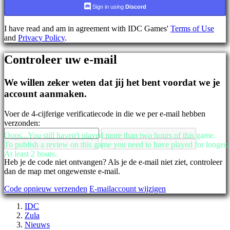
AR
Sign in using
Discord
BS
CS
I have read and am in agreement with IDC Games'
Terms of Use
DA
and
Privacy Policy
.
DE
EL
Controleer uw e-mail
EN
ES
FI
We willen zeker weten dat jij het bent voordat we je
FR
account aanmaken.
HR
IT
Voer de 4-cijferige verificatiecode in die we per e-mail hebben
JA
verzonden:
KO
NL
Oops...You still haven't played more than two hours of this game.
NO
To publish a review on this game you need to have played for longer..
PL
At least 2 hours.
PT
Heb je de code niet ontvangen? Als je de e-mail niet ziet, controleer
RO
dan de map met ongewenste e-mail.
RU
Code opnieuw verzenden
E-mailaccount wijzigen
SR
SV
IDC
TH
Zula
TR
Nieuws
UK