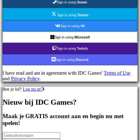
Sign in using
Steam
games
Sportspellen
Schietspellen
Sign in using
Twitter
Racing
games
Sign in using
VK
Casual
games
Sign in using
Microsoft
Indie
games
Sign in using
Twitch
Simulation
games
Sign in using
Discord
Puzzle
games
I have read and am in agreement with IDC Games'
Terms of Use
Fighting
and
Privacy Policy
.
games
Demo's
Ben je lid?
Log nu in!
Nieuw bij IDC Games?
Gemeenschap
Maak je GRATIS account aan en begin nu met
Gameplay
spelen!
In-
game
evenementen