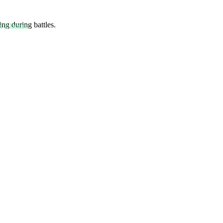
ing during battles.
t 2 hours.