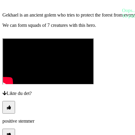
BS
CS
Oops..
DA
Gekhael is an ancient golem who tries to protect the forest from everyth
To pub
DE
EL
We can form squads of 7 creatures with this hero.
EN
ES
FI
FR
HR
IT
JA
KO
NL
NO
PL
PT
Likte du det?
RO
RU
SR
SV
TH
positive stemmer
TR
UK
VI