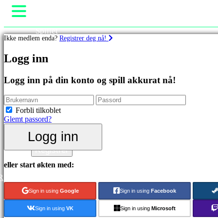
Spillet
Ikke medlem enda?
Registrer deg nå!
Spill
Arrangementer i spillet
Spill
Logg inn
Nyheter
Media
Utvalgt
Guide
Logg inn på din konto og spill akkurat nå!
Nyutgivelser
Brukerstøtte
Gratis
Forum
å
Butikk
Forbli tilkoblet
spille
Glemt passord?
Kategorier
Logg inn
Logg inn
Registrer
Actionspill
Stategispill
eller start økten med:
Eventyrspill
R
MMO
spill
Sign in using
Google
Sign in using
Facebook
RPG
spill
Sign in using
VK
Sign in using
Microsoft
Sportsspill