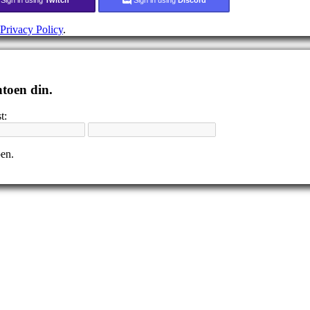
Privacy Policy
.
ntoen din.
t:
pen.