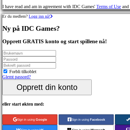
Skytespill
I have read and am in agreement with IDC Games'
Terms of Use
and
Racing
games
Er du medlem?
Logg inn nå!
Casual
games
Ny på IDC Games?
Indie
games
Simulation
Opprett GRATIS konto og start spillene nå!
games
Puzzle
games
Fighting
games
Demoer
Forbli tilkoblet
Glemt passord?
Opprett din konto
Sammfunn
Spill
eller start økten med:
Arrangementer
i
spillet
Sign in using
Google
Sign in using
Facebook
Nyheter
Media
Sign in using
VK
Sign in using
Microsoft