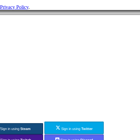
Privacy Policy
.
Sign in using
Steam
Sign in using
Twitter
Sign in using
Twitch
Sign in using
Discord