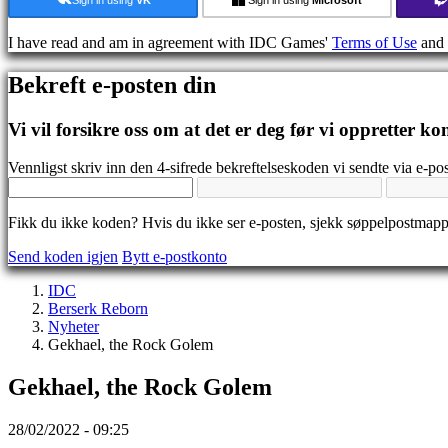
Guide
Forum
I have read and am in agreement with IDC Games'
Terms of Use
and
IDC
Gifts
Bekreft e-posten din
IDC
Plays
Brukerstøtte
Vi vil forsikre oss om at det er deg før vi oppretter ko
Ofte
stilte
Vennligst skriv inn den 4-sifrede bekreftelseskoden vi sendte via e-pos
spørsmål
Fikk du ikke koden? Hvis du ikke ser e-posten, sjekk søppelpostmap
Konto
Send koden igjen
Bytt e-postkonto
Registrer
IDC
Logg
Berserk Reborn
inn
Nyheter
Glemt
Gekhael, the Rock Golem
passord?
Gekhael, the Rock Golem
Bytt
språk
28/02/2022 - 09:25
AR