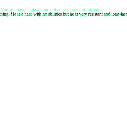
.You still haven't played more than two hours of this game.
ing. He is a hero with no abilities but he is very resistant and long-last
lish a review on this game you need to have played for longer... At leas