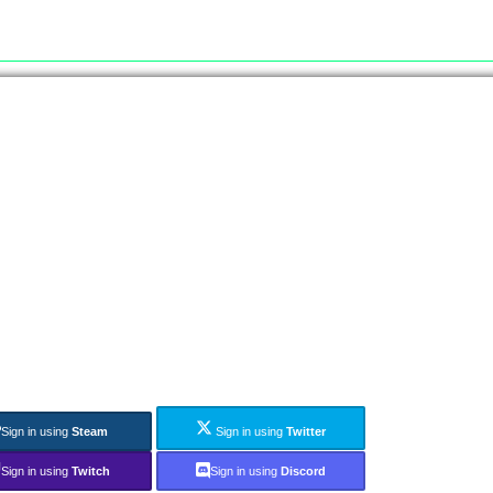
Sign in using
Steam
Sign in using
Twitter
Sign in using
Twitch
Sign in using
Discord