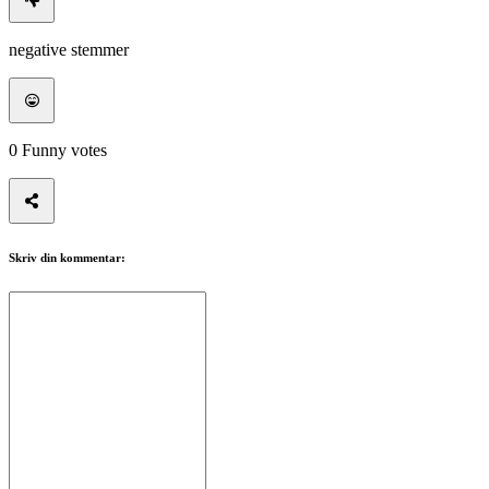
ZH
negative stemmer
Spillet
Spillet
Spill
0
Funny votes
Arrangementer
i
spillet
Nyheter
Media
Skriv din kommentar:
Guide
Forum