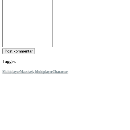
Post kommentar
Tagger:
Multiplayer
Massively Multiplayer
Character
Customization
Colorful
MMORPG
Action RPG
Open World
Anime
Genshin Impact
Følg IDC Games
Om
Tjenester
Verktøy
Utviklerhjørne
Blog