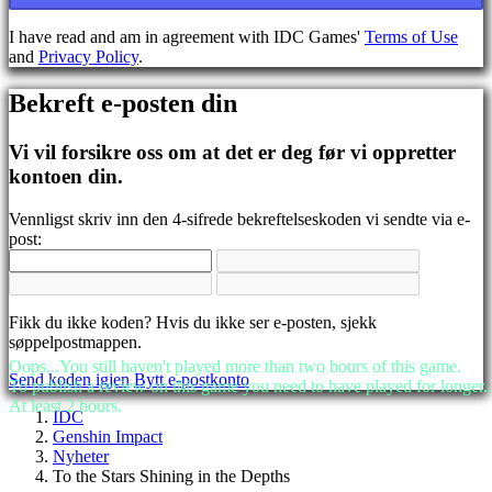
BS
CS
I have read and am in agreement with IDC Games'
Terms of Use
DA
and
Privacy Policy
.
DE
EL
Bekreft e-posten din
EN
ES
FI
Vi vil forsikre oss om at det er deg før vi oppretter
FR
kontoen din.
HR
IT
Vennligst skriv inn den 4-sifrede bekreftelseskoden vi sendte via e-
JA
post:
KO
NL
NO
PL
Fikk du ikke koden? Hvis du ikke ser e-posten, sjekk
PT
søppelpostmappen.
RO
RU
Oops...You still haven't played more than two hours of this game.
Send koden igjen
Bytt e-postkonto
SR
To publish a review on this game you need to have played for longer..
SV
At least 2 hours.
IDC
TH
Genshin Impact
TR
Nyheter
UK
To the Stars Shining in the Depths
VI