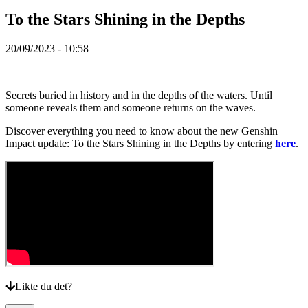
ZH
To the Stars Shining in the Depths
Spillet
20/09/2023 - 10:58
Spillet
Spill
Secrets buried in history and in the depths of the waters. Until
Arrangementer
someone reveals them and someone returns on the waves.
i
spillet
Discover everything you need to know about the new Genshin
Nyheter
Impact update: To the Stars Shining in the Depths by entering
here
.
Media
Guide
Forum
Likte du det?