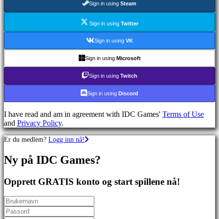
Sign in using
Steam
Skytespill
Racing
games
Sign in using
Twitter
Casual
games
Sign in using
VK
Indie
games
Sign in using
Microsoft
Simulation
games
Sign in using
Twitch
Puzzle
games
Sign in using
Discord
Fighting
games
I have read and am in agreement with IDC Games'
Terms of Use
Demoer
and
Privacy Policy
.
Er du medlem?
Logg inn nå!
Sammfunn
Ny på IDC Games?
Spill
Arrangementer
Opprett GRATIS konto og start spillene nå!
i
spillet
Nyheter
Media