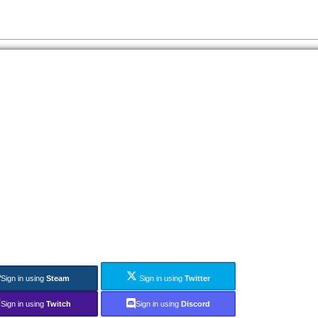
Sign in using
Steam
Sign in using
Twitter
Sign in using
Twitch
Sign in using
Discord