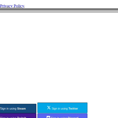
Privacy Policy
.
Sign in using
Steam
Sign in using
Twitter
Sign in using
Twitch
Sign in using
Discord