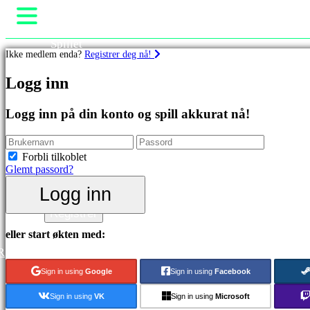
Spillet
Ikke medlem enda?
Registrer deg nå!
Spill
Arrangementer i spillet
Spill
Logg inn
Nyheter
Media
Utvalgt
Guide
Logg inn på din konto og spill akkurat nå!
Nyutgivelser
Brukerstøtte
Gratis
Forum
å
Butikk
Forbli tilkoblet
spille
Glemt passord?
Kategorier
Logg inn
Logg inn
Registrer
Actionspill
Stategispill
eller start økten med:
Eventyrspill
R
MMO
spill
Sign in using
Google
Sign in using
Facebook
RPG
spill
Sign in using
VK
Sign in using
Microsoft
Sportsspill