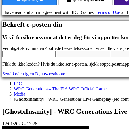
Guide
Forum
I have read and am in agreement with IDC Games'
Terms of Use
and
IDC
Gifts
Bekreft e-posten din
IDC
Plays
Brukerstøtte
Vi vil forsikre oss om at det er deg før vi oppretter ko
Ofte
stilte
Vennligst skriv inn den 4-sifrede bekreftelseskoden vi sendte via e-pos
spørsmål
Fikk du ikke koden? Hvis du ikke ser e-posten, sjekk søppelpostmap
Konto
Send koden igjen
Bytt e-postkonto
Registrer
IDC
Logg
WRC Generations – The FIA WRC Official Game
inn
Media
Glemt
[GhostxInsanity] - WRC Generations Live Gameplay (No com
passord?
[GhostxInsanity] - WRC Generations Liv
Bytt
språk
12/01/2023 - 13:26
AR