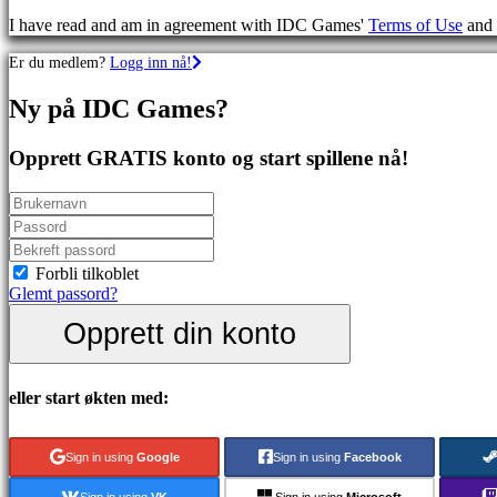
Skytespill
I have read and am in agreement with IDC Games'
Terms of Use
and
Racing
games
Er du medlem?
Logg inn nå!
Casual
games
Ny på IDC Games?
Indie
games
Simulation
Opprett GRATIS konto og start spillene nå!
games
Puzzle
games
Fighting
games
Demoer
Forbli tilkoblet
Glemt passord?
Opprett din konto
Sammfunn
Spill
eller start økten med:
Arrangementer
i
spillet
Sign in using
Google
Sign in using
Facebook
Nyheter
Media
Sign in using
VK
Sign in using
Microsoft