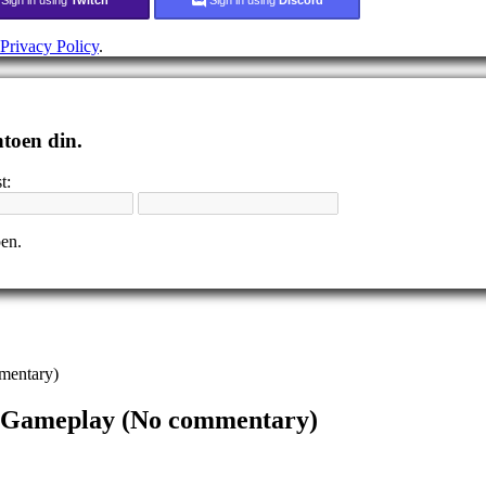
Privacy Policy
.
ntoen din.
t:
pen.
mentary)
e Gameplay (No commentary)