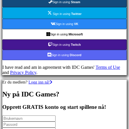
Sign in using
Steam
Skytespill
Racing
games
Sign in using
Twitter
Casual
games
Sign in using
VK
Indie
games
Sign in using
Microsoft
Simulation
games
Sign in using
Twitch
Puzzle
games
Sign in using
Discord
Fighting
games
I have read and am in agreement with IDC Games'
Terms of Use
Demoer
and
Privacy Policy
.
Er du medlem?
Logg inn nå!
Sammfunn
Ny på IDC Games?
Spill
Arrangementer
Opprett GRATIS konto og start spillene nå!
i
spillet
Nyheter
Media