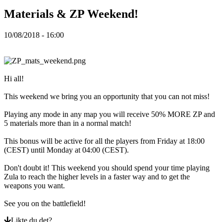
ZH
Materials & ZP Weekend!
Spillet
10/08/2018 - 16:00
Spillet
Spill
Arrangementer
Hi all!
i
spillet
This weekend we bring you an opportunity that you can not miss!
Nyheter
Media
Playing any mode in any map you will receive 50% MORE ZP and
Guide
5 materials more than in a normal match!
Forum
This bonus will be active for all the players from Friday at 18:00
(CEST) until Monday at 04:00 (CEST).
Don't doubt it! This weekend you should spend your time playing
Zula to reach the higher levels in a faster way and to get the
weapons you want.
See you on the battlefield!
Likte du det?