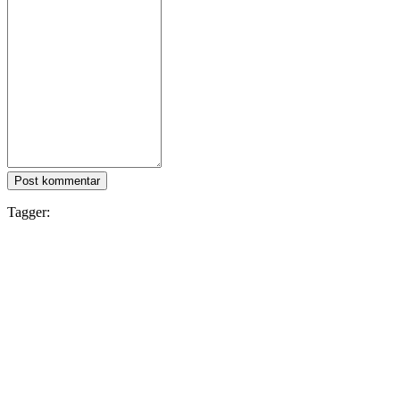
Post kommentar
Tagger:
Zula
Følg IDC Games
Om
Tjenester
Verktøy
Utviklerhjørne
Blog