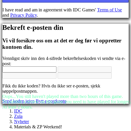
BS
CS
I have read and am in agreement with IDC Games'
Terms of Use
DA
and
Privacy Policy
.
DE
EL
Bekreft e-posten din
EN
ES
FI
Vi vil forsikre oss om at det er deg før vi oppretter
FR
kontoen din.
HR
IT
Vennligst skriv inn den 4-sifrede bekreftelseskoden vi sendte via e-
JA
post:
KO
NL
NO
PL
Fikk du ikke koden? Hvis du ikke ser e-posten, sjekk
PT
søppelpostmappen.
RO
Oops...You still haven't played more than two hours of this game.
RU
Send koden igjen
Bytt e-postkonto
To publish a review on this game you need to have played for longer..
SR
At least 2 hours.
SV
IDC
TH
Zula
TR
Nyheter
UK
Materials & ZP Weekend!
VI