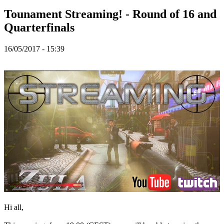
ZH
Tounament Streaming! - Round of 16 and
Quarterfinals
Spillet
16/05/2017 - 15:39
Spillet
Spill
Arrangementer
i
spillet
Nyheter
Media
Guide
Forum
Hi all,