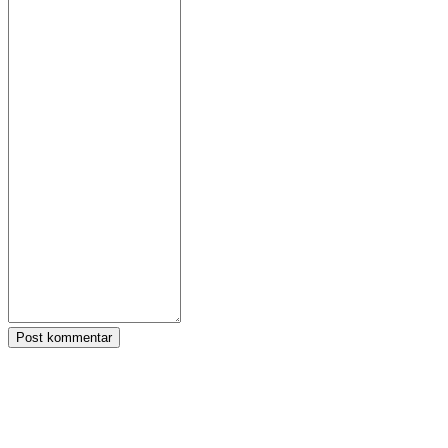
Post kommentar
Tagger:
Zula
Følg IDC Games