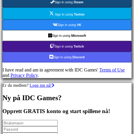
Sign in using
Steam
Skytespill
Racing
games
Sign in using
Twitter
Casual
games
Sign in using
VK
Indie
games
Sign in using
Microsoft
Simulation
games
Sign in using
Twitch
Puzzle
games
Sign in using
Discord
Fighting
games
I have read and am in agreement with IDC Games'
Terms of Use
Demoer
and
Privacy Policy
.
Er du medlem?
Logg inn nå!
Sammfunn
Ny på IDC Games?
Spill
Arrangementer
Opprett GRATIS konto og start spillene nå!
i
spillet
Nyheter
Media