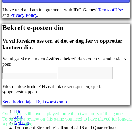
BS
CS
I have read and am in agreement with IDC Games'
Terms of Use
DA
and
Privacy Policy
.
DE
EL
Bekreft e-posten din
EN
ES
FI
Vi vil forsikre oss om at det er deg før vi oppretter
FR
kontoen din.
HR
IT
Vennligst skriv inn den 4-sifrede bekreftelseskoden vi sendte via e-
JA
post:
KO
NL
NO
PL
Fikk du ikke koden? Hvis du ikke ser e-posten, sjekk
PT
søppelpostmappen.
RO
RU
Send koden igjen
Bytt e-postkonto
SR
SV
IDC
Oops...You still haven't played more than two hours of this game.
TH
Zula
To publish a review on this game you need to have played for longer..
TR
Nyheter
At least 2 hours.
UK
Tounament Streaming! - Round of 16 and Quarterfinals
VI