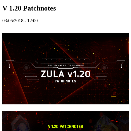
ZH
V 1.20 Patchnotes
Spillet
03/05/2018 - 12:00
Spillet
Spill
Arrangementer
i
spillet
Nyheter
Media
Guide
Forum