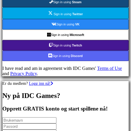
Sign in using
Steam
Skytespill
Racing
games
Sign in using
Twitter
Casual
games
Sign in using
VK
Indie
games
Sign in using
Microsoft
Simulation
games
Sign in using
Twitch
Puzzle
games
Sign in using
Discord
Fighting
games
I have read and am in agreement with IDC Games'
Terms of Use
Demoer
and
Privacy Policy
.
Er du medlem?
Logg inn nå!
Sammfunn
Ny på IDC Games?
Spill
Arrangementer
Opprett GRATIS konto og start spillene nå!
i
spillet
Nyheter
Media