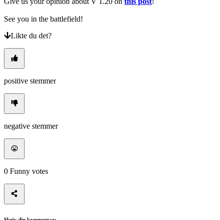
Give us your opinion about V 1.20 on
this post
!
See you in the battlefield!
Likte du det?
positive stemmer
negative stemmer
0
Funny votes
Skriv din kommentar: