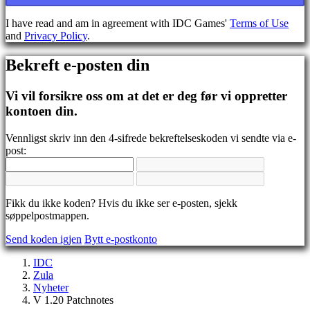
BS
CS
I have read and am in agreement with IDC Games'
Terms of Use
DA
and
Privacy Policy
.
DE
EL
Bekreft e-posten din
EN
ES
FI
Vi vil forsikre oss om at det er deg før vi oppretter
FR
kontoen din.
HR
IT
Vennligst skriv inn den 4-sifrede bekreftelseskoden vi sendte via e-
JA
post:
KO
NL
NO
PL
Fikk du ikke koden? Hvis du ikke ser e-posten, sjekk
PT
søppelpostmappen.
RO
RU
Send koden igjen
Bytt e-postkonto
SR
SV
IDC
TH
Zula
TR
Nyheter
UK
V 1.20 Patchnotes
VI