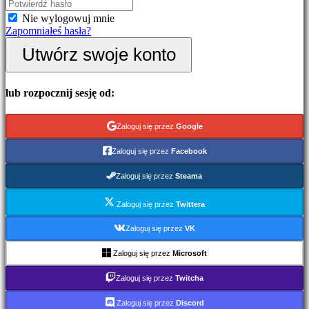
Wydarzenia
Nie wylogowuj mnie
w
Zapomniałeś hasła?
grze
Wiadomości
Utwórz swoje konto
Media
Przewodniki
Forum
lub rozpocznij sesję od:
IDC
Gifts
IDC
Zaloguj się przez
Google
Plays
Wsparcie
Zaloguj się przez
Facebook
FAQ
Zaloguj się przez
Steama
Konto
Zaloguj się przez
Twittera
Zarejestruj
Zaloguj się przez
VK
się
Zaloguj
Zaloguj się przez
Microsoft
się
Zapomniałeś
Zaloguj się przez
Twitcha
hasła?
Zaloguj się przez
Discord