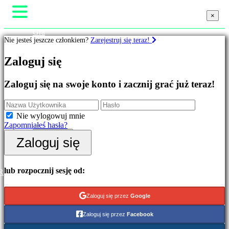
×
×
×
Gra
Nie jesteś jeszcze członkiem?
Zarejestruj się teraz!
Rozgrywka
Wydarzenia w grze
Gry
Zaloguj się
Wiadomości
Media
Przewodniki
Wyróżnione
Zaloguj się na swoje konto i zacznij grać już teraz!
Wsparcie
Nowe
Forum
gry
Sklep
Free
Nie wylogowuj mnie
to
Zapomniałeś hasła?
Play
Zaloguj się
Zaloguj się
Kategorie
Zarejestruj się
Gry
lub rozpocznij sesję od:
R
akcji
Gry
Zaloguj się przez
Google
strategiczne
Gry
Zaloguj się przez
Facebook
przygodowe
Gry