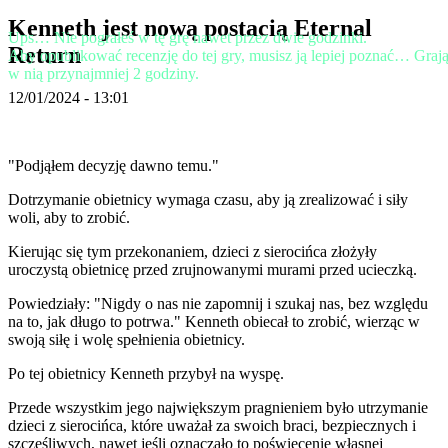
TH
Kenneth jest nową postacią Eternal
TR
Ups… Nie pograłeś w tę grę nawet przez dwie godzinki.
UK
Return
Aby opublikować recenzję do tej gry, musisz ją lepiej poznać… Graj
VI
w nią przynajmniej 2 godziny.
ZH
12/01/2024 - 13:01
Gra
"Podjąłem decyzję dawno temu."
Gra
Dotrzymanie obietnicy wymaga czasu, aby ją zrealizować i siły
Rozgrywka
woli, aby to zrobić.
Wydarzenia
w
Kierując się tym przekonaniem, dzieci z sierocińca złożyły
grze
uroczystą obietnicę przed zrujnowanymi murami przed ucieczką.
Wiadomości
Media
Powiedziały: "Nigdy o nas nie zapomnij i szukaj nas, bez względu
Przewodniki
na to, jak długo to potrwa." Kenneth obiecał to zrobić, wierząc w
Forum
swoją siłę i wolę spełnienia obietnicy.
Po tej obietnicy Kenneth przybył na wyspę.
Przede wszystkim jego największym pragnieniem było utrzymanie
dzieci z sierocińca, które uważał za swoich braci, bezpiecznych i
szczęśliwych, nawet jeśli oznaczało to poświęcenie własnej