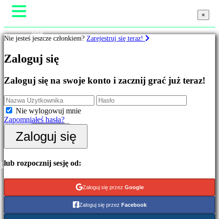
×
×
×
Gra
Nie jesteś jeszcze członkiem?
Zarejestruj się teraz!
Rozgrywka
Wydarzenia w grze
Gry
Zaloguj się
Wiadomości
Media
Przewodniki
Wyróżnione
Zaloguj się na swoje konto i zacznij grać już teraz!
Wsparcie
Nowe
Forum
gry
Sklep
Free
Nie wylogowuj mnie
to
Zapomniałeś hasła?
Play
Zaloguj się
Zaloguj się
Kategorie
Zarejestruj się
Gry
lub rozpocznij sesję od:
R
akcji
Gry
Zaloguj się przez
Google
strategiczne
Gry
Zaloguj się przez
Facebook
przygodowe
Gry