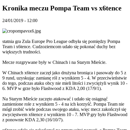
TH
Kronika meczu Pompa Team vs x6tence
TR
UK
VI
24/01/2019 - 12:00
ZH
Gra
statnia gra Zula Europe Pro League odbyła się pomiędzy Pompa
Team i x6tence. Cudzoziemcom udało się pokonać duchy bez
większych trudności.
Gra
Rozgrywka
Mecze rozgrywane były w Chinach i na Starym Mieście.
Wydarzenia
w
W Chinach x6tence zaczęł jako drużyna broniąca i pasowały do ​​5 z
grze
9 rund, uzyskując zamianę ról z wynikiem 5 - 4. W przeciwieństwie
Wiadomości
do tego, podczas ataku obcy nie mieli litości i zwyciężyli wynik 10 -
Media
6. MVP w grze było Flashwood z KDA 2,00 (17/9/1).
Przewodniki
Forum
Na Starym Mieście zaczęto atakować i udało się osiągnąć
zamienione role z wynikiem 5 - 4 na ich korzyść. Pompa Team nie
mógł zrobić wiele podczas swojego ataku, więc mecz zakończył się
zwycięstwem x6tence z wynikiem 10 - 7. MVP gry było Flashwood
z ponownie KDA 2,30 (16/10/7).