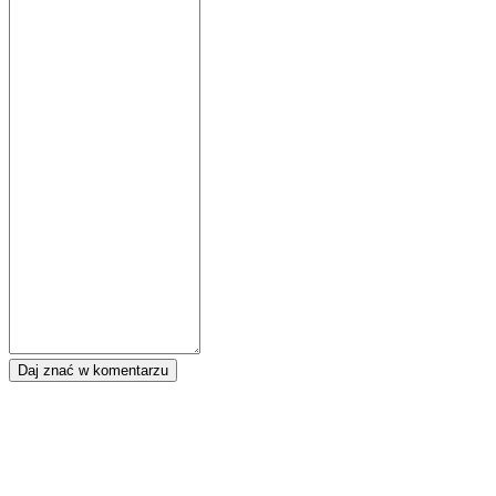
Daj znać w komentarzu
Tagi:
Zula
Dołącz do IDC Games