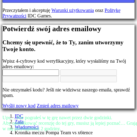
Zmień
język
Przeczytałem i akceptuję
Warunki użytkowania
oraz
Politykę
Prywatności
IDC Games.
AR
BS
Potwierdź swój adres emailowy
CS
DA
DE
Chcemy się upewnić, że to Ty, zanim utworzymy
EL
Twoje konto.
EN
ES
Wpisz 4-cyfrowy kod weryfikacyjny, który wysłaliśmy na Twój
FI
adres emailowy:
FR
HR
IT
JA
Nie otrzymałeś kodu? Jeśli nie widziwsz naszego emaila, sprawdź
KO
spam.
NL
NO
Wyślij nowy kod
Zmień adres mailowy
PL
PT
IDC
Ups… Nie pograłeś w tę grę nawet przez dwie godzinki.
RO
Zula
Aby opublikować recenzję do tej gry, musisz ją lepiej poznać… Graj
RU
Wiadomości
w nią przynajmniej 2 godziny.
SR
Kronika meczu Pompa Team vs x6tence
SV