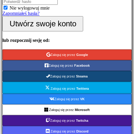
Wydarzenia
Nie wylogowuj mnie
w
Zapomniałeś hasła?
grze
Wiadomości
Utwórz swoje konto
Media
Przewodniki
Forum
lub rozpocznij sesję od:
IDC
Gifts
IDC
Zaloguj się przez
Google
Plays
Wsparcie
Zaloguj się przez
Facebook
FAQ
Zaloguj się przez
Steama
Konto
Zaloguj się przez
Twittera
Zarejestruj
Zaloguj się przez
VK
się
Zaloguj
Zaloguj się przez
Microsoft
się
Zapomniałeś
Zaloguj się przez
Twitcha
hasła?
Zaloguj się przez
Discord