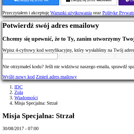
Wydarzenia
w
Przeczytałem i akceptuję
Warunki użytkowania
oraz
Politykę Prywat
grze
Wiadomości
Potwierdź swój adres emailowy
Media
Przewodniki
Forum
Chcemy się upewnić, że to Ty, zanim utworzymy Twoj
IDC
Gifts
Wpisz 4-cyfrowy kod weryfikacyjny, który wysłaliśmy na Twój adre
IDC
Plays
Wsparcie
Nie otrzymałeś kodu? Jeśli nie widziwsz naszego emaila, sprawdź sp
FAQ
Wyślij nowy kod
Zmień adres mailowy
Konto
IDC
Zula
Wiadomości
Zarejestruj
Misja Specjalna: Strzał
się
Zaloguj
Misja Specjalna: Strzał
się
Zapomniałeś
hasła?
30/08/2017 - 07:00