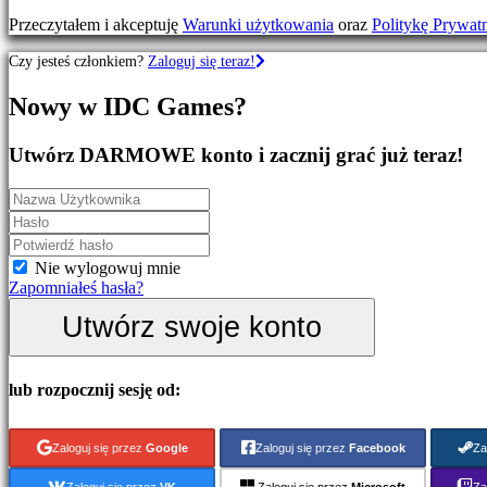
MMO
Przeczytałem i akceptuję
Warunki użytkowania
oraz
Politykę Prywat
Gry
RPG
Czy jesteś członkiem?
Zaloguj się teraz!
Gry
sportowe
Nowy w IDC Games?
Gry
strzelanki
Gry
Utwórz DARMOWE konto i zacznij grać już teraz!
wyścigowe
Gry
rekreacyjne
Gry
indie
Gry
Nie wylogowuj mnie
symulacyjne
Zapomniałeś hasła?
Gry
Utwórz swoje konto
logiczne
Bijatyki
Dema
lub rozpocznij sesję od:
Społeczność
Zaloguj się przez
Google
Zaloguj się przez
Facebook
Za
Rozgrywka
Zaloguj się przez
VK
Zaloguj się przez
Microsoft
Za