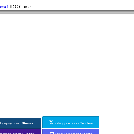
ności
IDC Games.
loguj się przez
Steama
Zaloguj się przez
Twittera
loguj się przez
Twitcha
Zaloguj się przez
Discord