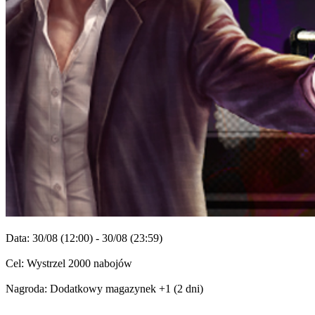
TH
TR
UK
VI
ZH
Gra
Gra
Rozgrywka
Wydarzenia
w
grze
Wiadomości
Media
Przewodniki
Forum
Data: 30/08 (12:00) - 30/08 (23:59)
Cel: Wystrzel 2000 nabojów
Nagroda: Dodatkowy magazynek +1 (2 dni)