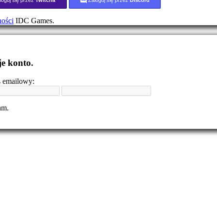
ności
IDC Games.
e konto.
s emailowy:
am.