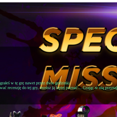
ałeś w tę grę nawet przez dwie godzinki.
ać recenzję do tej gry, musisz ją lepiej poznać… Grając w nią przyna