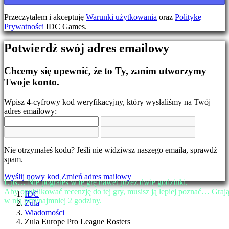
Zmień
język
Przeczytałem i akceptuję
Warunki użytkowania
oraz
Politykę
Prywatności
IDC Games.
AR
BS
Potwierdź swój adres emailowy
CS
DA
DE
Chcemy się upewnić, że to Ty, zanim utworzymy
EL
Twoje konto.
EN
ES
Wpisz 4-cyfrowy kod weryfikacyjny, który wysłaliśmy na Twój
FI
adres emailowy:
FR
HR
IT
JA
Nie otrzymałeś kodu? Jeśli nie widziwsz naszego emaila, sprawdź
KO
spam.
NL
NO
Wyślij nowy kod
Zmień adres mailowy
PL
Ups… Nie pograłeś w tę grę nawet przez dwie godzinki.
PT
Aby opublikować recenzję do tej gry, musisz ją lepiej poznać… Graj
IDC
RO
w nią przynajmniej 2 godziny.
Zula
RU
Wiadomości
SR
Zula Europe Pro League Rosters
SV