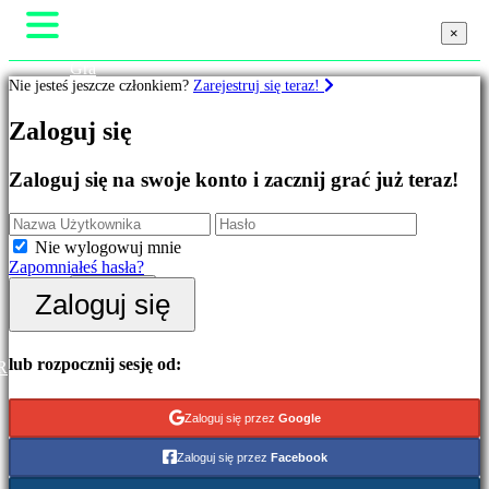
×
×
×
Gra
Nie jesteś jeszcze członkiem?
Zarejestruj się teraz!
Rozgrywka
Wydarzenia w grze
Gry
Zaloguj się
Wiadomości
Media
Przewodniki
Wyróżnione
Zaloguj się na swoje konto i zacznij grać już teraz!
Wsparcie
Nowe
Forum
gry
Sklep
Free
Nie wylogowuj mnie
to
Zapomniałeś hasła?
Play
Zaloguj się
Zaloguj się
Kategorie
Zarejestruj się
Gry
lub rozpocznij sesję od:
R
akcji
Gry
Zaloguj się przez
Google
strategiczne
Gry
Zaloguj się przez
Facebook
przygodowe
Gry