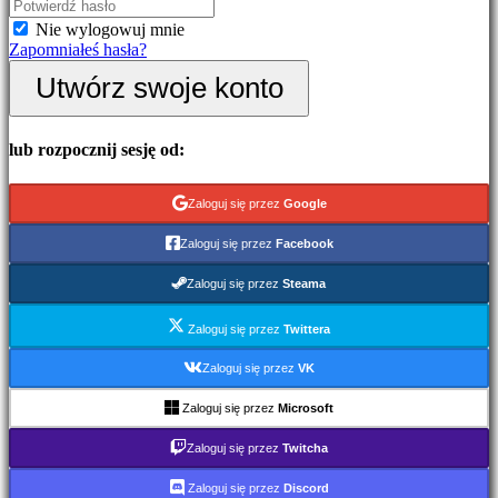
Wydarzenia
Nie wylogowuj mnie
w
Zapomniałeś hasła?
grze
Wiadomości
Utwórz swoje konto
Media
Przewodniki
Forum
lub rozpocznij sesję od:
IDC
Gifts
IDC
Zaloguj się przez
Google
Plays
Wsparcie
Zaloguj się przez
Facebook
FAQ
Zaloguj się przez
Steama
Konto
Zaloguj się przez
Twittera
Zarejestruj
Zaloguj się przez
VK
się
Zaloguj
Zaloguj się przez
Microsoft
się
Zapomniałeś
Zaloguj się przez
Twitcha
hasła?
Zaloguj się przez
Discord