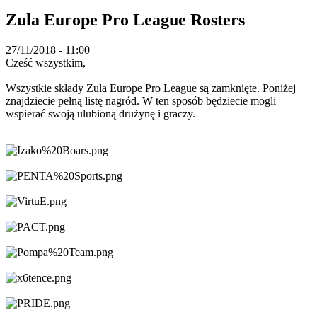
TH
Zula Europe Pro League Rosters
TR
UK
VI
27/11/2018 - 11:00
ZH
Cześć wszystkim,
Wszystkie składy Zula Europe Pro League są zamknięte. Poniżej
Gra
znajdziecie pełną listę nagród. W ten sposób będziecie mogli
wspierać swoją ulubioną drużynę i graczy.
Gra
Rozgrywka
Wydarzenia
w
grze
Wiadomości
Media
Przewodniki
Forum