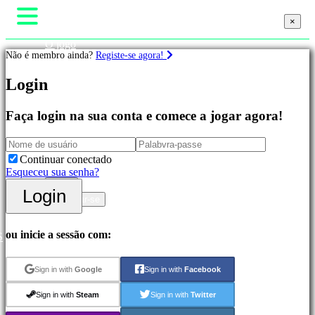
×
×
O jogo
Não é membro ainda?
Registe-se agora!
Gameplay
Eventos In-Game
Login
Noticias
Jogos
Media
Guias
Faça login na sua conta e comece a jogar agora!
Destacados
Suporte
Novos
Forum
Lançamentos
Loja
Free
Continuar conectado
to
Esqueceu sua senha?
Play
Login
Login
Jogos
Registrar-se
de
Aventura
Jogos
ou inicie a sessão com:
S
de
Estratégia
Sign in with
Google
Sign in with
Facebook
Jogos
MMO
Sign in with
Steam
Sign in with
Twitter
Jogos
RPG