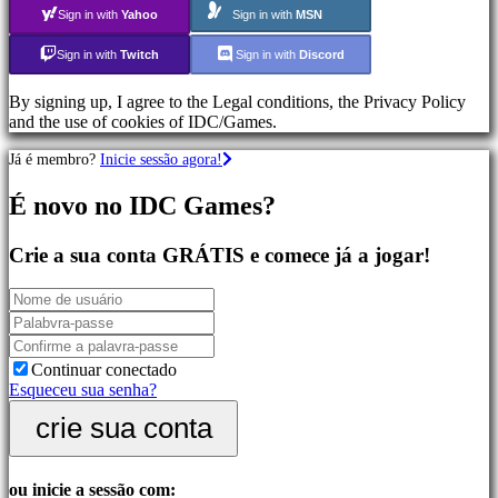
Jogos
Sign in with
Yahoo
Sign in with
MSN
de
Desporto
Sign in with
Twitch
Sign in with
Discord
Jogos
de
By signing up, I agree to the Legal conditions, the Privacy Policy
Ação
and the use of cookies of IDC/Games.
Jogos
de
Já é membro?
Inicie sessão agora!
Atirador
É novo no IDC Games?
Comunidade
Crie a sua conta GRÁTIS e comece já a jogar!
Gameplay
Eventos
In-
Game
Noticias
Continuar conectado
Media
Esqueceu sua senha?
Guias
crie sua conta
Forum
IDC
Plays
Suporte
ou inicie a sessão com: