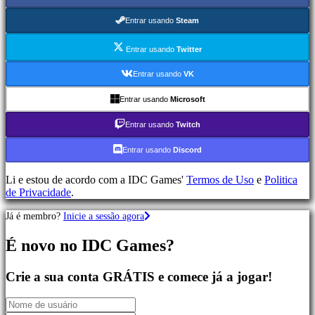
de
Aventura
Entrar usando
Steam
Jogos
MMO
Entrar usando
Twitter
Jogos
RPG
Entrar usando
VK
Jogos
de
Entrar usando
Microsoft
Desporto
Jogos
Entrar usando
Twitch
de
Atirador
Entrar usando
Discord
Jogos
de
Li e estou de acordo com a IDC Games'
Termos de Uso
e
Politica
corridas
de Privacidade
.
Jogos
casuais
Já é membro?
Inicie a sessão agora
Jogos
indie
É novo no IDC Games?
Jogos
de
simulação
Crie a sua conta GRÁTIS e comece já a jogar!
Jogos
de
puzzle