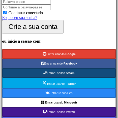
Jogos
de
Continuar conectado
luta
Esqueceu sua senha?
Demos
Crie a sua conta
Comunidade
ou inicie a sessão com:
Gameplay
Eventos
In-
Entrar usando
Google
Game
Noticias
Entrar usando
Facebook
Media
Guias
Entrar usando
Steam
Forum
IDC
Entrar usando
Twitter
Gifts
IDC
Entrar usando
VK
Plays
Suporte
Entrar usando
Microsoft
FAQ
Entrar usando
Twitch