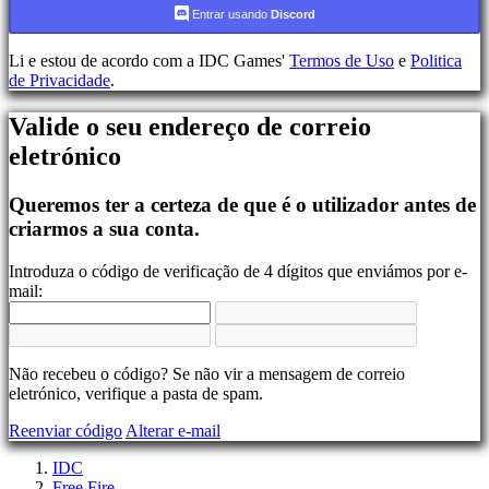
Conta
Entrar usando
Discord
Li e estou de acordo com a IDC Games'
Termos de Uso
e
Politica
Registar-
de Privacidade
.
se
Login
Valide o seu endereço de correio
Esqueceu
sua
eletrónico
senha?
Queremos ter a certeza de que é o utilizador antes de
Mudar
Lingua
criarmos a sua conta.
AR
Introduza o código de verificação de 4 dígitos que enviámos por e-
BS
mail:
CS
DA
DE
EL
Não recebeu o código? Se não vir a mensagem de correio
EN
eletrónico, verifique a pasta de spam.
ES
FI
Reenviar código
Alterar e-mail
FR
HR
IDC
IT
Free Fire