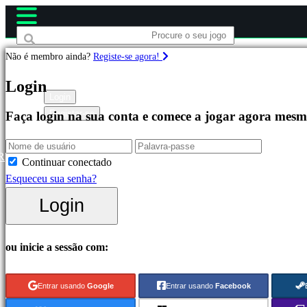
Não é membro ainda?
Registe-se agora!
Jogos
Login
Login
Registar-se
Faça login na sua conta e comece a jogar agora mesm
Destacados
Novos
Lançamentos
R
Continuar conectado
Free
Esqueceu sua senha?
to
Login
Play
Categorias
ou inicie a sessão com:
Jogos
Entrar usando
Google
Entrar usando
Facebook
de