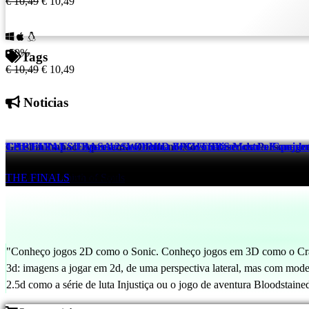
€ 10,49
€ 10,49
-50%
Tags
€ 10,49
€ 10,49
Noticias
Genshin Impact Apresenta Odette no Novo Teaser de Personag
CAPTAIN TSUBASA 2: WORLD FIGHTERS Mostra Espanha vs 
THE FINALS Expande Sua Linha de Cosméticos com o Conjunto
Genshin Impact
BLEACH Rebirth of Souls
THE FINALS
22 hrs ago
-22 secs ago
-22 secs ago
"Conheço jogos 2D como o Sonic. Conheço jogos em 3D como o Crash
3d: imagens a jogar em 2d, de uma perspectiva lateral, mas com mode
2.5d como a série de luta Injustiça ou o jogo de aventura Bloodstain