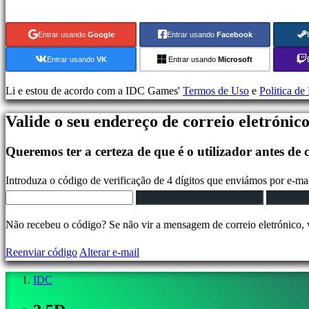
corridas
Jogos
Entrar usando
Google
Entrar usando
Facebook
casuais
Jogos
Entrar usando
VK
Entrar usando
Microsoft
indie
Jogos
Li e estou de acordo com a IDC Games'
Termos de Uso
e
Politica de
de
Valide o seu endereço de correio eletrónic
simulação
Jogos
Queremos ter a certeza de que é o utilizador antes de 
de
puzzle
Introduza o código de verificação de 4 dígitos que enviámos por e-mai
Jogos
de
luta
Não recebeu o código? Se não vir a mensagem de correio eletrónico, v
Demos
Reenviar código
Alterar e-mail
IDC
Comunidade