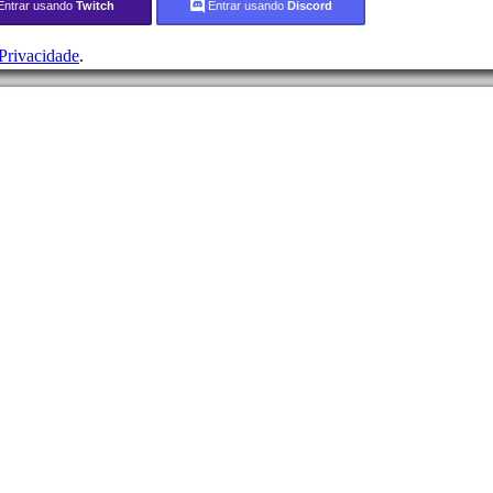
Entrar usando
Twitch
Entrar usando
Discord
 Privacidade
.