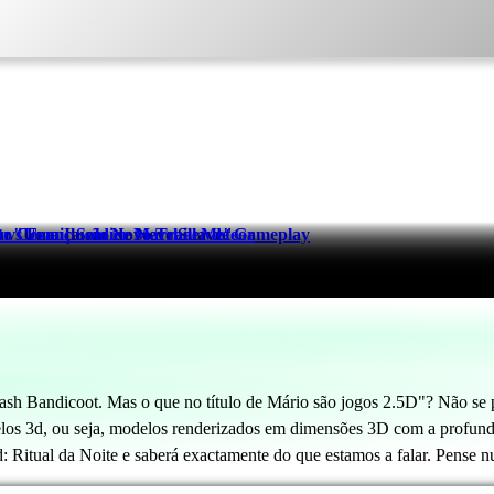
em "Uma Ilusão de Neve Suave"
França em Novo Trailer de Gameplay
 Cosmic Soldier Marshal Meteor
 Bandicoot. Mas o que no título de Mário são jogos 2.5D"? Não se p
los 3d, ou seja, modelos renderizados em dimensões 3D com a profundi
ed: Ritual da Noite e saberá exactamente do que estamos a falar. Pense