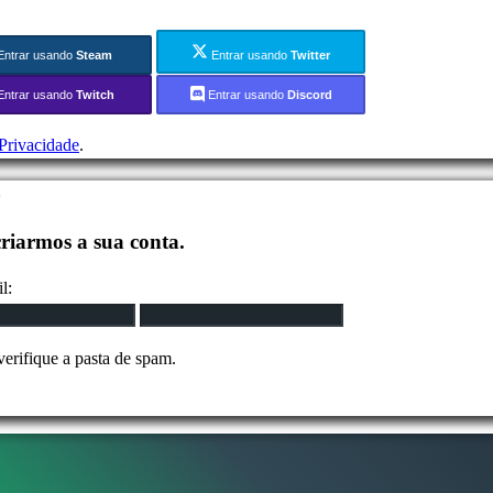
Entrar usando
Steam
Entrar usando
Twitter
Entrar usando
Twitch
Entrar usando
Discord
 Privacidade
.
o
criarmos a sua conta.
l:
erifique a pasta de spam.