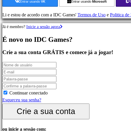
Ação
Entrar usando
VK
Entrar usando
Microsoft
Jogos
de
Li e estou de acordo com a IDC Games'
Termos de Uso
e
Politica de
Estratégia
Já é membro?
Inicie a sessão agora
Jogos
de
É novo no IDC Games?
Aventura
Jogos
Crie a sua conta GRÁTIS e comece já a jogar!
MMO
Jogos
RPG
Jogos
de
Desporto
Continuar conectado
Jogos
Esqueceu sua senha?
de
Crie a sua conta
Atirador
Jogos
de
ou inicie a sessão com: