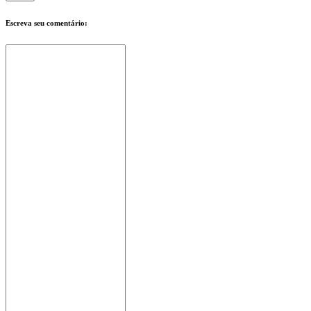
In-
Game
Escreva seu comentário:
Noticias
Media
Guias
Forum