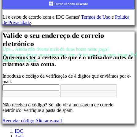
Conta
Entrar usando
Discord
Li e estou de acordo com a IDC Games'
Termos de Uso
e
Politica
Registar-
de Privacidade
.
se
Login
Valide o seu endereço de correio
Esqueceu
sua
eletrónico
senha?
Ups... Ainda não tiveste mais de duas horas neste jogo!
Se quiseres deixar um comentário tens de ter um vício mais longo. Pe
Queremos ter a certeza de que é o utilizador antes de
Mudar
menos duas horas.
Lingua
criarmos a sua conta.
AR
Introduza o código de verificação de 4 dígitos que enviámos por e-
BS
mail:
CS
DA
DE
EL
Não recebeu o código? Se não vir a mensagem de correio
EN
eletrónico, verifique a pasta de spam.
ES
FI
Reenviar código
Alterar e-mail
FR
HR
IDC
IT
Zula