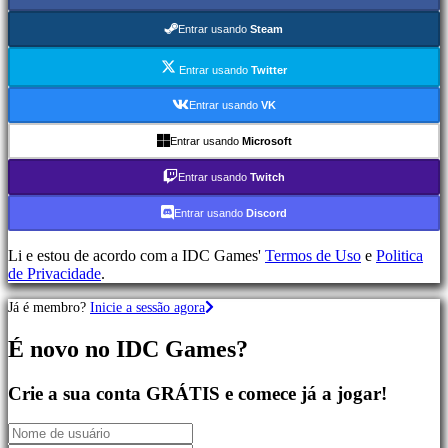
de
Aventura
Entrar usando
Steam
Jogos
MMO
Entrar usando
Twitter
Jogos
RPG
Entrar usando
VK
Jogos
de
Entrar usando
Microsoft
Desporto
Jogos
Entrar usando
Twitch
de
Atirador
Entrar usando
Discord
Jogos
de
Li e estou de acordo com a IDC Games'
Termos de Uso
e
Politica
corridas
de Privacidade
.
Jogos
casuais
Já é membro?
Inicie a sessão agora
Jogos
indie
É novo no IDC Games?
Jogos
de
simulação
Crie a sua conta GRÁTIS e comece já a jogar!
Jogos
de
puzzle