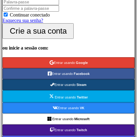
Jogos
de
Continuar conectado
luta
Esqueceu sua senha?
Demos
Crie a sua conta
Comunidade
ou inicie a sessão com:
Gameplay
Eventos
In-
Entrar usando
Google
Game
Noticias
Entrar usando
Facebook
Media
Guias
Entrar usando
Steam
Forum
IDC
Entrar usando
Twitter
Gifts
IDC
Entrar usando
VK
Plays
Suporte
Entrar usando
Microsoft
FAQ
Entrar usando
Twitch