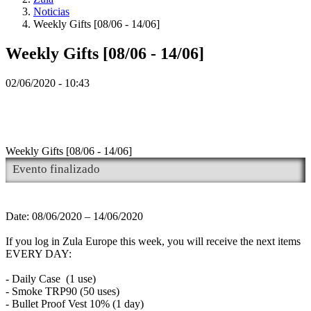
JA
Noticias
KO
Weekly Gifts [08/06 - 14/06]
NL
NO
Weekly Gifts [08/06 - 14/06]
PL
PT
RO
02/06/2020 - 10:43
RU
SR
SV
TH
TR
Weekly Gifts [08/06 - 14/06]
UK
Evento finalizado
VI
ZH
Date: 08/06/2020 – 14/06/2020
O
jogo
If you log in Zula Europe this week, you will receive the next items
EVERY DAY:
O
- Daily Case (1 use)
jogo
- Smoke TRP90 (50 uses)
Gameplay
- Bullet Proof Vest 10% (1 day)
Eventos