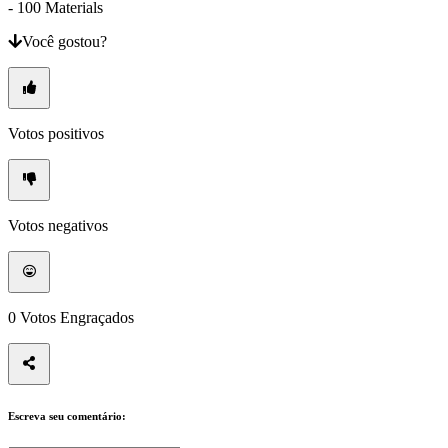
- 100 Materials
In-
Game
Você gostou?
Noticias
Media
Guias
Forum
Votos positivos
Votos negativos
0
Votos Engraçados
Escreva seu comentário: