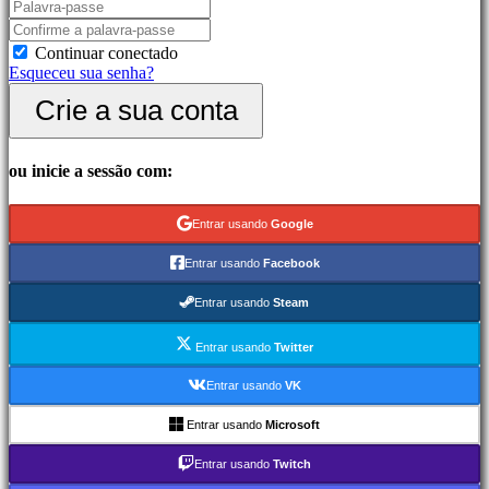
Jogos
de
Continuar conectado
luta
Esqueceu sua senha?
Demos
Crie a sua conta
Comunidade
ou inicie a sessão com:
Gameplay
Eventos
In-
Entrar usando
Google
Game
Noticias
Entrar usando
Facebook
Media
Guias
Entrar usando
Steam
Forum
IDC
Entrar usando
Twitter
Gifts
IDC
Entrar usando
VK
Plays
Suporte
Entrar usando
Microsoft
FAQ
Entrar usando
Twitch