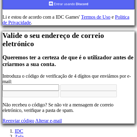
Conta
Entrar usando
Discord
Li e estou de acordo com a IDC Games'
Termos de Uso
e
Politica
Registar-
de Privacidade
.
se
Login
Valide o seu endereço de correio
Esqueceu
sua
eletrónico
senha?
Queremos ter a certeza de que é o utilizador antes de
Mudar
Lingua
criarmos a sua conta.
AR
Introduza o código de verificação de 4 dígitos que enviámos por e-
BS
mail:
CS
DA
DE
EL
Não recebeu o código? Se não vir a mensagem de correio
EN
eletrónico, verifique a pasta de spam.
ES
FI
Reenviar código
Alterar e-mail
FR
HR
IDC
IT
Zula