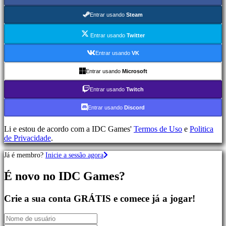
de
Aventura
Entrar usando
Steam
Jogos
MMO
Entrar usando
Twitter
Jogos
RPG
Entrar usando
VK
Jogos
de
Entrar usando
Microsoft
Desporto
Jogos
Entrar usando
Twitch
de
Atirador
Entrar usando
Discord
Jogos
de
Li e estou de acordo com a IDC Games'
Termos de Uso
e
Politica
corridas
de Privacidade
.
Jogos
casuais
Já é membro?
Inicie a sessão agora
Jogos
indie
É novo no IDC Games?
Jogos
de
simulação
Crie a sua conta GRÁTIS e comece já a jogar!
Jogos
de
puzzle