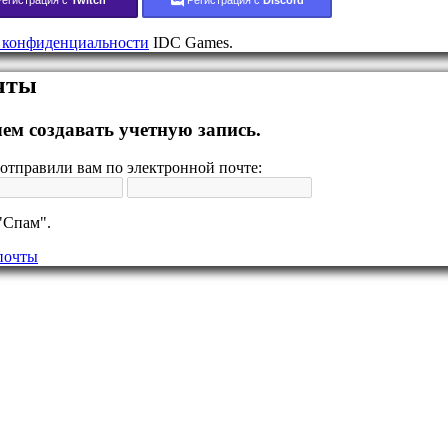
 конфиденциальности
IDC Games.
очты
ем создавать учетную запись.
отправили вам по электронной почте:
"Спам".
почты
]