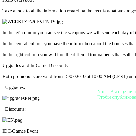
BS
CS
Take a look to all the information regarding the events what we are go
DA
DE
EL
EN
In the left column you can see the weapons we will send each day of 
ES
FI
In the central column you have the information about the bonuses tha
FR
HR
In the right column you will find the different tournaments that will ta
IT
JA
Upgrades and In-Game Discounts
KO
NL
Both promotions are valid from 15/07/2019 at 10:00 AM (CEST) until
NO
PL
- Upgrades:
PT
Упс... Вы еще не 
RO
Чтобы опубликова
RU
SR
- Discounts:
SV
TH
TR
UK
IDC/Games Event
VI