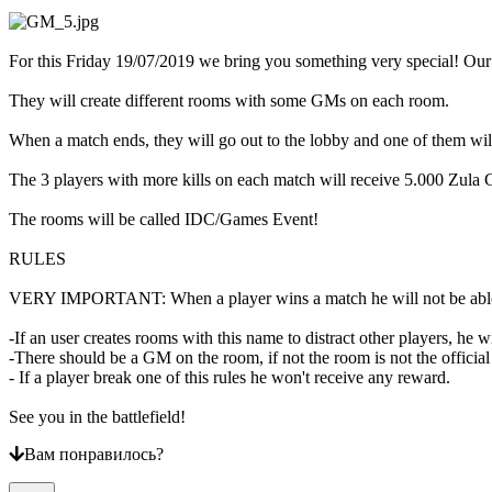
ZH
For this Friday 19/07/2019 we bring you something very special! Ou
Игра
They will create different rooms with some GMs on each room.
Игра
When a match ends, they will go out to the lobby and one of them will
Геймплей
Внутриигровые
The 3 players with more kills on each match will receive 5.000 Zula 
События
Hовости
The rooms will be called IDC/Games Event!
Медиа
Pуководство
​RULES
Форум
​VERY IMPORTANT: When a player wins a match he will not be able
-If an user creates rooms with this name to distract other players, he 
-There should be a GM on the room, if not the room is not the official
- If a player break one of this rules he won't receive any reward.
See you in the battlefield!
Вам понравилось?