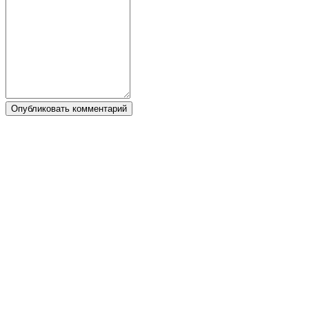
Опубликовать комментарий
Теги:
Zula
Следите за IDC Games
О нас
Услуги
Инструменты
Уголок Dev
Блог
Распространяйте свои игры с IDC Games
Условия использования
ПОЛИТИКА КОНФИДЕНЦИАЛЬНОСТИ
Cookies