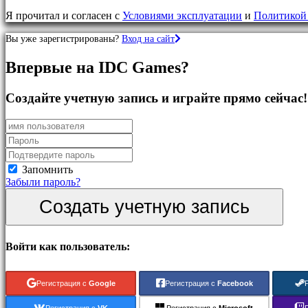
игры
Я прочитал и согласен с
Условиями эксплуатации
и
Политикой
RPG
игры
Вы уже зарегистрированы?
Вход на сайт
Спортивные
игры
Впервые на IDC Games?
Шутеры
Гоночные-
игры
Создайте учетную запись и играйте прямо сейчас!
Казуальные
игры
Инди
игры
Имитационные
игры
Запомнить
Головоломка
Забыли пароль?
Файтинги
Создать учетную запись
Демо
Сообщество
Войти как пользователь:
Геймплей
Регистрация с
Google
Регистрация с
Facebook
Внутриигровые
События
Регистрация с
VK
Регистрация с
Microsoft