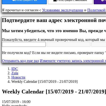
Hовости
Медиа
Я прочитал и согласен с
Условиями эксплуатации
и
Политикой
Pуководство
Форум
Подтвердите ваш адрес электронной п
IDC
Gifts
IDC
Мы хотим убедиться, что это именно Вы, прежде ч
Plays
Поддержка
Пожалуйста, введите 4-значный проверочный код, который мы 
FAQ
Не получили код? Если вы не видите письмо, проверьте папку 
учетная
запись
Отправить код еще раз
Измените учетную запись электронной 
IDC
Регистрация
Zula
Войти
Hовости
Забыли
Weekly Calendar [15/07/2019 - 21/07/2019]
пароль?
Weekly Calendar [15/07/2019 - 21/07/2019
Изменить
язык
15/07/2019 - 16:00
AR
Hello everybody,