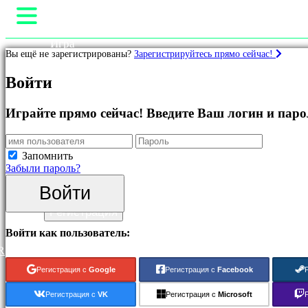
Игра
Вы ещё не зарегистрированы?
Зарегистрируйтесь прямо сейчас!
Геймплей
Внутриигровые События
Игры
Войти
Hовости
Медиа
Рекомендуемые
Pуководство
Играйте прямо сейчас! Введите Ваш логин и паро
Что
Поддержка
нового
Форум
Бесплатные
Магазин
Запомнить
онлайн
Забыли пароль?
игры
Войти
Категории
Войти
Регистрация
Экшн-
Войти как пользователь:
игры
R
Стратегические
игры
Регистрация с
Google
Регистрация с
Facebook
Приключенческие
игры
Регистрация с
VK
Регистрация с
Microsoft
ММО