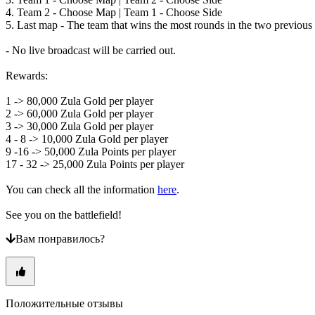
ZH
4. Team 2 - Choose Map | Team 1 - Choose Side
5. Last map - The team that wins the most rounds in the two previou
Игра
- No live broadcast will be carried out.
Rewards:
Игра
Геймплей
1 -> 80,000 Zula Gold per player
Внутриигровые
2 -> 60,000 Zula Gold per player
События
3 -> 30,000 Zula Gold per player
Hовости
4 - 8 -> 10,000 Zula Gold per player
Медиа
9 -16 -> 50,000 Zula Points per player
Pуководство
17 - 32 -> 25,000 Zula Points per player
Форум
You can check all the information
here
.
See you on the battlefield!
Вам понравилось?
Положительные отзывы