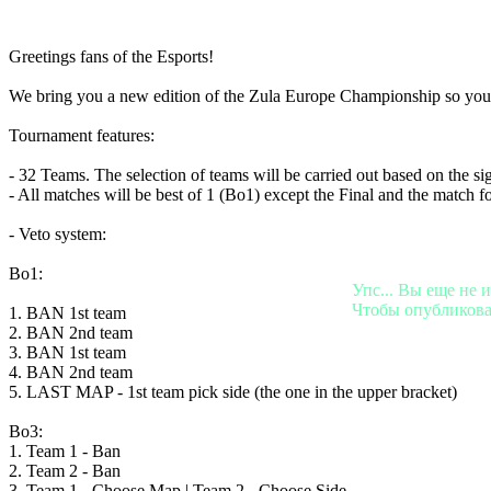
BS
CS
DA
Greetings fans of the Esports!
DE
EL
We bring you a new edition of the Zula Europe Championship so you c
EN
ES
Tournament features:
FI
FR
- 32 Teams. The selection of teams will be carried out based on the si
HR
- All matches will be best of 1 (Bo1) except the Final and the match fo
IT
JA
- Veto system:
KO
NL
Bo1:
NO
Упс... Вы еще не 
PL
Чтобы опубликова
1. BAN 1st team
PT
2. BAN 2nd team
RO
3. BAN 1st team
RU
4. BAN 2nd team
SR
5. LAST MAP - 1st team pick side (the one in the upper bracket)
SV
TH
Bo3:
TR
1. Team 1 - Ban
UK
2. Team 2 - Ban
VI
3. Team 1 - Choose Map | Team 2 - Choose Side