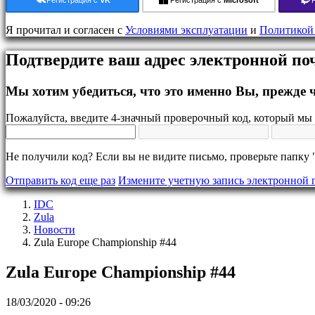
Hовости
Медиа
Я прочитал и согласен с
Условиями эксплуатации
и
Политикой
Pуководство
Форум
Подтвердите ваш адрес электронной п
IDC
Gifts
IDC
Мы хотим убедиться, что это именно Вы, прежде ч
Plays
Поддержка
Пожалуйста, введите 4-значный проверочный код, который мы 
FAQ
Не получили код? Если вы не видите письмо, проверьте папку 
учетная
запись
Отправить код еще раз
Измените учетную запись электронной 
IDC
Регистрация
Zula
Войти
Hовости
Забыли
Zula Europe Championship #44
пароль?
Zula Europe Championship #44
Изменить
язык
18/03/2020 - 09:26
AR