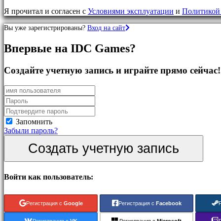
игры
Я прочитал и согласен с
Условиями эксплуатации
и
Политикой
RPG
игры
Вы уже зарегистрированы?
Вход на сайт
Спортивные
игры
Впервые на IDC Games?
Шутеры
Гоночные-
игры
Создайте учетную запись и играйте прямо сейчас!
Казуальные
игры
Инди
игры
Имитационные
игры
Запомнить
Головоломка
Забыли пароль?
Файтинги
Создать учетную запись
Демо
Сообщество
Войти как пользователь:
Геймплей
Регистрация с
Google
Регистрация с
Facebook
Внутриигровые
События
Регистрация с
VK
Регистрация с
Microsoft