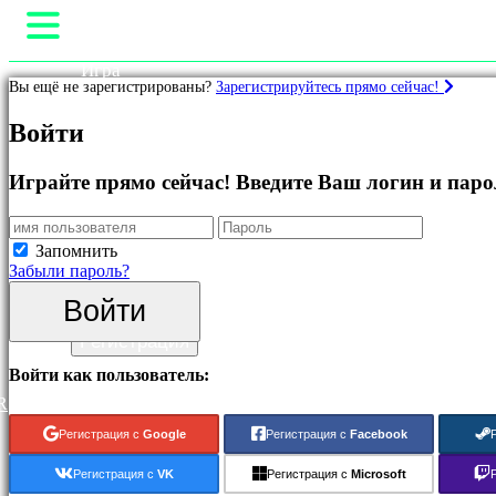
Игра
Вы ещё не зарегистрированы?
Зарегистрируйтесь прямо сейчас!
Геймплей
Внутриигровые События
Игры
Войти
Hовости
Медиа
Рекомендуемые
Pуководство
Играйте прямо сейчас! Введите Ваш логин и паро
Что
Поддержка
нового
Форум
Бесплатные
Магазин
Запомнить
онлайн
Забыли пароль?
игры
Войти
Категории
Войти
Регистрация
Экшн-
Войти как пользователь:
игры
R
Стратегические
игры
Регистрация с
Google
Регистрация с
Facebook
Приключенческие
игры
Регистрация с
VK
Регистрация с
Microsoft
ММО