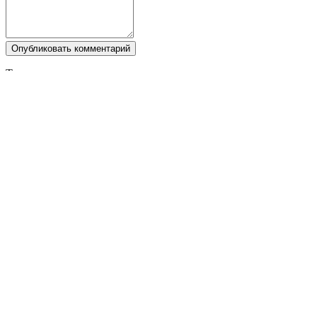
Опубликовать комментарий
Теги:
Zula
Следите за IDC Games
О нас
Услуги
Инструменты
Уголок Dev
Блог
Распространяйте свои игры с IDC Games
Условия использования
ПОЛИТИКА КОНФИДЕНЦИАЛЬНОСТИ
Cookies
Политика возврата
Press kit
© IDC GAMES 2024. Все права защищены.
×