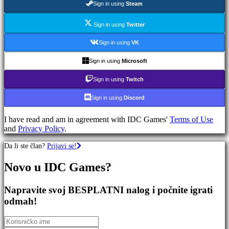
Sign in using
Steam
RPG
igre
Sportske
Sign in using
Twitter
Igre
Pucačke
Sign in using
VK
Igre
Racing
Sign in using
Microsoft
games
Casual
Sign in using
Twitch
games
Indie
Sign in using
Discord
games
Simulation
I have read and am in agreement with IDC Games'
Terms of Use
games
and
Privacy Policy
.
Puzzle
games
Da li ste član?
Prijavi se!
Fighting
games
Novo u IDC Games?
Demo
Napravite svoj BESPLATNI nalog i počnite igrati
Zajednica
odmah!
Igranje