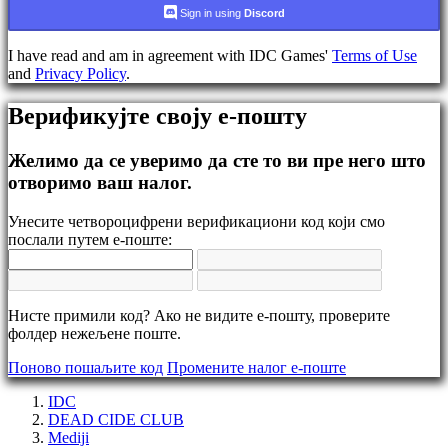
Промени
Sign in using
Discord
језик
I have read and am in agreement with IDC Games'
Terms of Use
AR
and
Privacy Policy
.
BS
CS
Верификујте своју е-пошту
DA
DE
EL
Желимо да се уверимо да сте то ви пре него што
EN
отворимо ваш налог.
ES
FI
Унесите четвороцифрени верификациони код који смо
FR
послали путем е-поште:
HR
IT
JA
KO
NL
Нисте примили код? Ако не видите е-пошту, проверите
NO
фолдер нежељене поште.
PL
Поново пошаљите код
Промените налог е-поште
PT
RO
IDC
RU
DEAD CIDE CLUB
SR
Mediji
SV