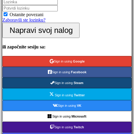
Događaji
u
igri
Ostanite povezani
Vesti
Zaboravili ste lozinku?
Mediji
Napravi svoj nalog
Vodič
Forumi
IDC
Gifts
ili započnite sesiju sa:
IDC
Plays
Podrška
Sign in using
Google
FAQ
Sign in using
Facebook
Nalog
Sign in using
Steam
Sign in using
Twitter
Registar
Prijavi
Sign in using
VK
se
Zaboravili
Sign in using
Microsoft
ste
lozinku?
Sign in using
Twitch