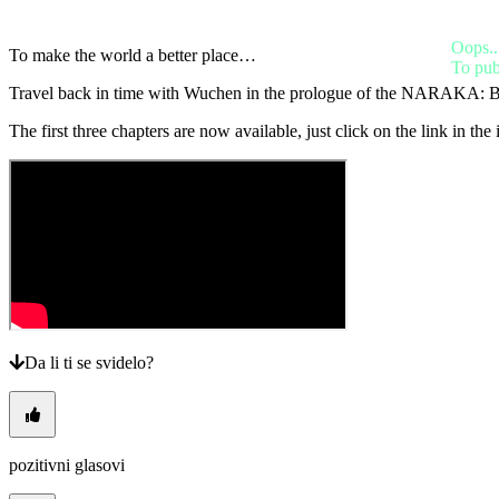
Промени
језик
Oops..
To make the world a better place…
To pub
AR
BS
Travel back in time with Wuchen in the prologue of the NARAKA: B
CS
DA
The first three chapters are now available, just click on the link in the
DE
EL
EN
ES
FI
FR
HR
IT
JA
KO
NL
Da li ti se svidelo?
NO
PL
PT
RO
RU
pozitivni glasovi
SR
SV