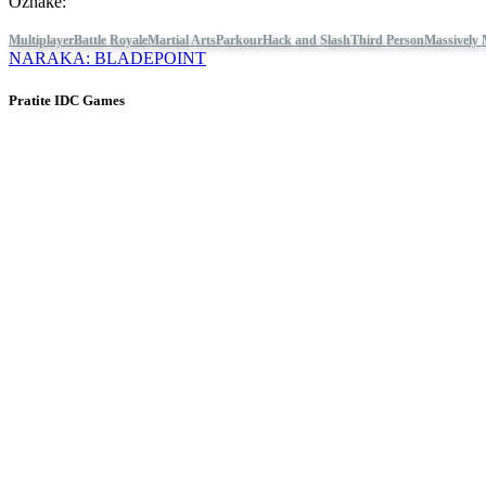
Oznake:
Multiplayer
Battle Royale
Martial Arts
Parkour
Hack and Slash
Third Person
Massively 
NARAKA: BLADEPOINT
Pratite IDC Games
O tome
Usluge
Alati
Ugao za programere
Blog
Distribuirajte svoju igru pomoću IDC Games
Uslovi korišćenja
Pravila o privatnosti
Kolačići
Politika povraćaja
Press kit
© IDC GAMES 2024. Sva prava zadržana
×
Ova veb stranica koristi vlastite kolačiće i kolačiće trećih strana ka
naše politike kolačića.
Upotreba kolačića