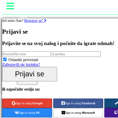
Igra
Još niste član?
Registruj se!
Igranje
Događaji u igri
Igre
Prijavi se
Vesti
Mediji
Istaknut
Vodič
Prijavite se na svoj nalog i počnite da igrate odmah!
Nova
Podrška
Izdanja
Forumi
Besplatno
Prodavnica
Ostanite povezani
igrati
Zaboravili ste lozinku?
Kategorije
Prijavi se
Prijavi se
Registar
Akcione
igre
ili započnite sesiju sa:
Strateške
R
igre
Avanturističke
Sign in using
Google
Sign in using
Facebook
igre
MMO
Sign in using
VK
Sign in using
Microsoft
igre