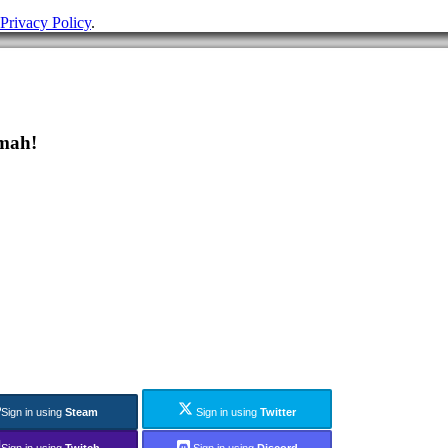
Privacy Policy
.
dmah!
Sign in using
Steam
Sign in using
Twitter
Sign in using
Twitch
Sign in using
Discord