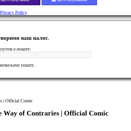
Privacy Policy
.
отворимо ваш налог.
путем е-поште:
 нежељене поште.
| Official Comic
ay of Contraries | Official Comic