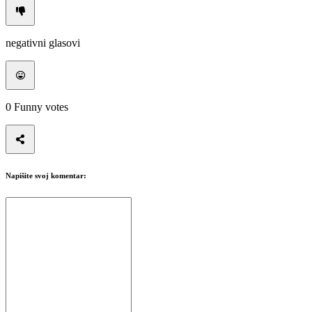
TH
TR
UK
negativni glasovi
VI
ZH
Igra
0
Funny votes
Igra
Igranje
Događaji
u
Napišite svoj komentar:
igri
Vesti
Mediji
Vodič
Forumi