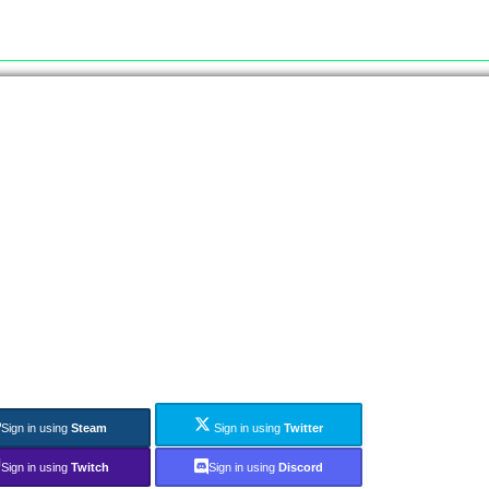
Sign in using
Steam
Sign in using
Twitter
Sign in using
Twitch
Sign in using
Discord