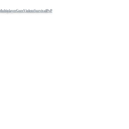
Multiplayer
Gore
Violent
Survival
PvP
ko biste imali najbolje korisničko iskustvo. Ako nastavite sa pregledanjem