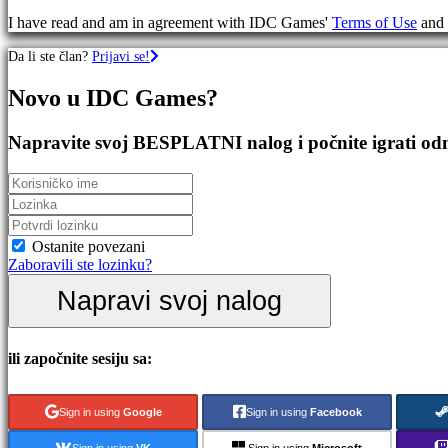
RPG
I have read and am in agreement with IDC Games'
Terms of Use
and
igre
Sportske
Da li ste član?
Prijavi se!
Igre
Pucačke
Novo u IDC Games?
Igre
Racing
games
Napravite svoj BESPLATNI nalog i počnite igrati o
Casual
games
Indie
games
Simulation
games
Ostanite povezani
Puzzle
Zaboravili ste lozinku?
games
Napravi svoj nalog
Fighting
games
Demo
ili započnite sesiju sa:
Zajednica
Sign in using
Google
Sign in using
Facebook
Igranje
Sign in using
VK
Sign in using
Microsoft