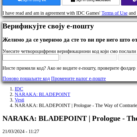
Događaji
u
I have read and am in agreement with IDC Games'
Terms of Use
and
igri
Vesti
Верификујте своју е-пошту
Mediji
Vodič
Forumi
Желимо да се уверимо да сте то ви пре него што 
IDC
Gifts
Унесите четвороцифрени верификациони код који смо послали 
IDC
Plays
Podrška
Нисте примили код? Ако не видите е-пошту, проверите фолдер
FAQ
Поново пошаљите код
Промените налог е-поште
Nalog
IDC
NARAKA: BLADEPOINT
Vesti
Registar
NARAKA: BLADEPOINT | Prologue - The Way of Contraries 
Prijavi
se
NARAKA: BLADEPOINT | Prologue - The W
Zaboravili
ste
lozinku?
21/03/2024 - 11:27