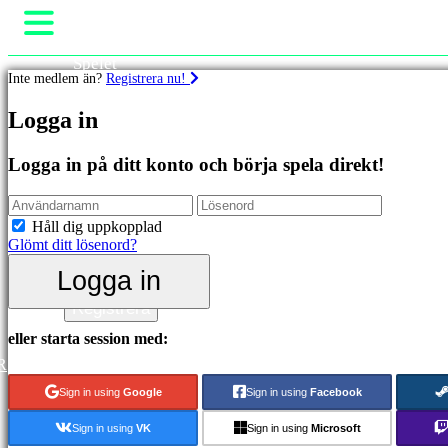
Spelet
Inte medlem än?
Registrera nu!
Gameplay
In-Game Events
Spel
Logga in
Nyheter
Media
Utvalda
Guider
Logga in på ditt konto och börja spela direkt!
Nya
Support
utgåvor
Forum
Gratis
Shop
Håll dig uppkopplad
att
Glömt ditt lösenord?
spela
Logga in
Kategorier
Logga in
Registrera
Actionspel
eller starta session med:
Strategispel
R
Äventyrsspel
MMO
Sign in using
Google
Sign in using
Facebook
spel
RPG
Sign in using
VK
Sign in using
Microsoft
spel