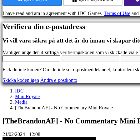
Media
Guider
I have read and am in agreement with IDC Games'
Terms of Use
and
Forum
IDC
Verifiera din e-postadress
Gifts
IDC
Plays
Vi vill vara säkra på att det är du innan vi skapar dit
Support
FAQ
Vänligen ange den 4-siffriga verifieringskoden som vi skickade via e-
Konto
Fick du inte koden? Om du inte ser e-postmeddelandet, kontrollera s
Skicka koden igen
Ändra e-postkonto
Registrera
Logga
IDC
in
Mini Royale
Glömt
Media
ditt
[TheBrandonAF] - No Commentary Mini Royale
lösenord?
[TheBrandonAF] - No Commentary Mini 
Ändra
språk
21/02/2024 - 12:08
AR