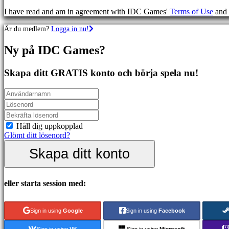
Sportspel
I have read and am in agreement with IDC Games'
Terms of Use
and
Skjutspel
Racing
Är du medlem?
Logga in nu!
games
Casual
Ny på IDC Games?
games
Indie
games
Skapa ditt GRATIS konto och börja spela nu!
Simulation
games
Puzzle
games
Fighting
games
Håll dig uppkopplad
Demonstrationer
Glömt ditt lösenord?
Skapa ditt konto
Community
eller starta session med:
Gameplay
In-
Game
Sign in using
Google
Sign in using
Facebook
Events
Nyheter
Sign in using
VK
Sign in using
Microsoft