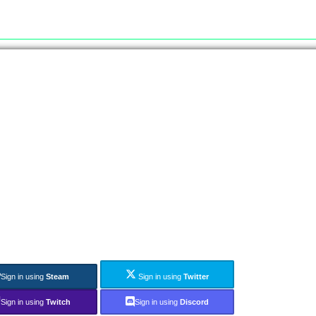
Sign in using
Steam
Sign in using
Twitter
Sign in using
Twitch
Sign in using
Discord