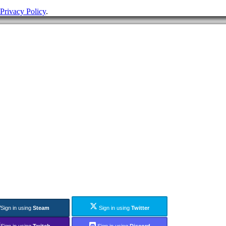
Privacy Policy
.
Sign in using
Steam
Sign in using
Twitter
Sign in using
Twitch
Sign in using
Discord