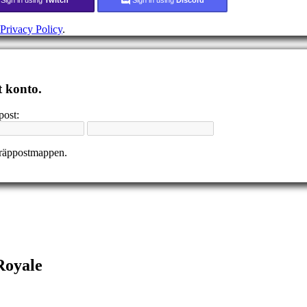
Privacy Policy
.
t konto.
post:
kräppostmappen.
Royale